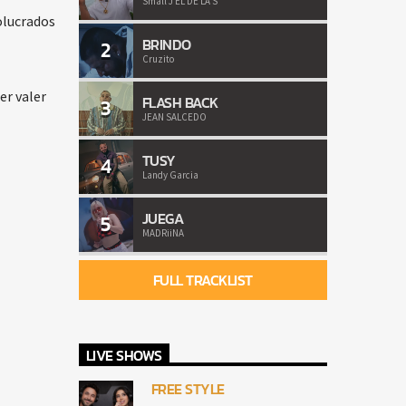
Small J EL DE LA S
olucrados
BRINDO
2
Cruzito
er valer
FLASH BACK
3
JEAN SALCEDO
TUSY
4
Landy Garcia
JUEGA
5
MADRiiNA
FULL TRACKLIST
LIVE SHOWS
FREE STYLE