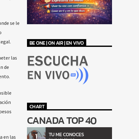
onde se le
o
legal.
BE ONE | ON AIR | EN VIVO
eter las
ón de
ento.
osible
ación
CHART
 pesos
CANADA TOP 40
TU ME CONOCES
1
a en las