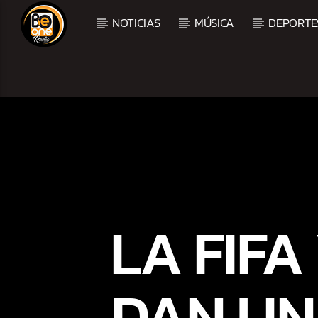
NOTICIAS
MÚSICA
DEPORTE
CURRENT TRACK
TITLE
ARTIST
LA FIF
DAN UN