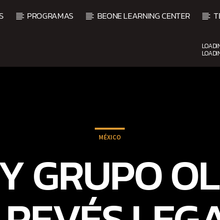
S
PROGRAMAS
BEONE LEARNING CENTER
T
LOADI
LOADI
CURRENT SHOW
BALADAS ROMÁNTICAS
4:00 AM
6:00 AM
MÉXICO
A Y GRUPO O
 REVÉS LEGA