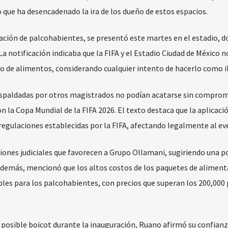
 que ha desencadenado la ira de los dueño de estos espacios.
ación de palcohabientes, se presentó este martes en el estadio, d
La notificación indicaba que la FIFA y el Estadio Ciudad de México n
so de alimentos, considerando cualquier intento de hacerlo como i
respaldadas por otros magistrados no podían acatarse sin comprom
n la Copa Mundial de la FIFA 2026. El texto destaca que la aplicaci
 regulaciones establecidas por la FIFA, afectando legalmente al ev
siones judiciales que favorecen a Grupo Ollamani, sugiriendo una p
 Además, mencionó que los altos costos de los paquetes de aliment
bles para los palcohabientes, con precios que superan los 200,000
 posible boicot durante la inauguración, Ruano afirmó su confianz