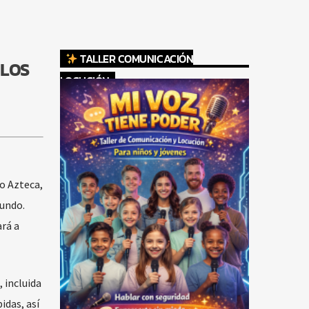
TALLER COMUNICACIÓN
 LOS
LOCUCIÓN
o Azteca,
Mundo.
ará a
, incluida
idas, así