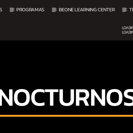
S
PROGRAMAS
BEONE LEARNING CENTER
T
LOADI
LOADI
CURRENT SHOW
UPCOMING SHOW
DJ MIX
VI
12:00 AM
2:00 AM
2:00 
NOCTURNO