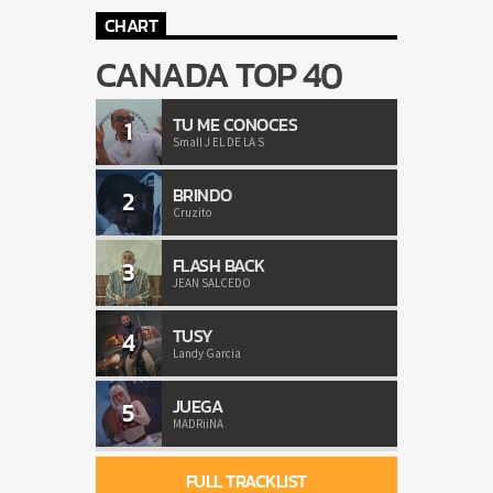
CHART
CANADA TOP 40
TU ME CONOCES
1
Small J EL DE LA S
BRINDO
2
Cruzito
FLASH BACK
3
JEAN SALCEDO
TUSY
4
Landy Garcia
JUEGA
5
MADRiiNA
FULL TRACKLIST