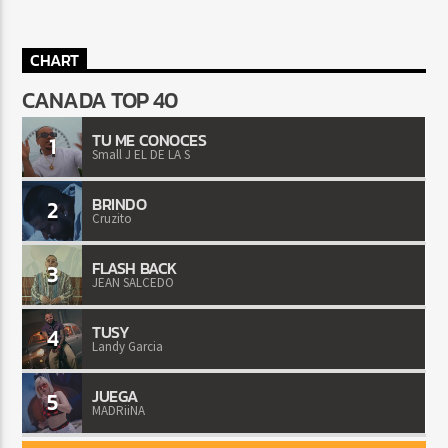
CHART
CANADA TOP 40
TU ME CONOCES
1
Small J EL DE LA S
BRINDO
2
Cruzito
FLASH BACK
3
JEAN SALCEDO
TUSY
4
Landy Garcia
JUEGA
5
MADRiiNA