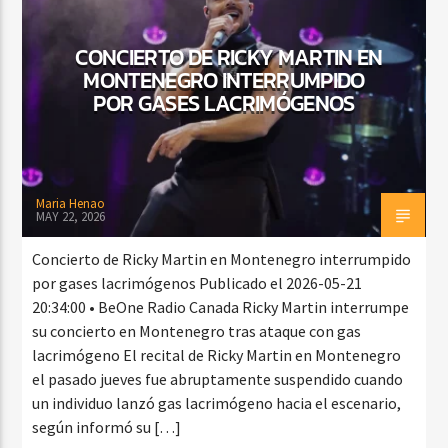
CONCIERTO DE RICKY MARTIN EN
MONTENEGRO INTERRUMPIDO
CURRENT SHOW
POR GASES LACRIMÓGENOS
BACHATA Y VALLENATO
9:00 AM
11:00 AM
Maria Henao
MAY 22, 2026
Beone Radio
Concierto de Ricky Martin en Montenegro interrumpido
por gases lacrimógenos Publicado el 2026-05-21
20:34:00 • BeOne Radio Canada Ricky Martin interrumpe
su concierto en Montenegro tras ataque con gas
lacrimógeno El recital de Ricky Martin en Montenegro
el pasado jueves fue abruptamente suspendido cuando
un individuo lanzó gas lacrimógeno hacia el escenario,
según informó su […]