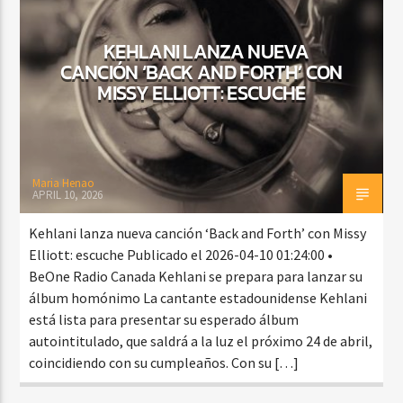
KEHLANI LANZA NUEVA
CANCIÓN ‘BACK AND FORTH’ CON
CURRENT SHOW
MISSY ELLIOTT: ESCUCHE
SHOW DE BACHATA MATUTINO
9:00 AM
12:00 PM
Maria Henao
APRIL 10, 2026
Beone Radio
Kehlani lanza nueva canción ‘Back and Forth’ con Missy
Elliott: escuche Publicado el 2026-04-10 01:24:00 •
BeOne Radio Canada Kehlani se prepara para lanzar su
álbum homónimo La cantante estadounidense Kehlani
está lista para presentar su esperado álbum
autointitulado, que saldrá a la luz el próximo 24 de abril,
coincidiendo con su cumpleaños. Con su […]