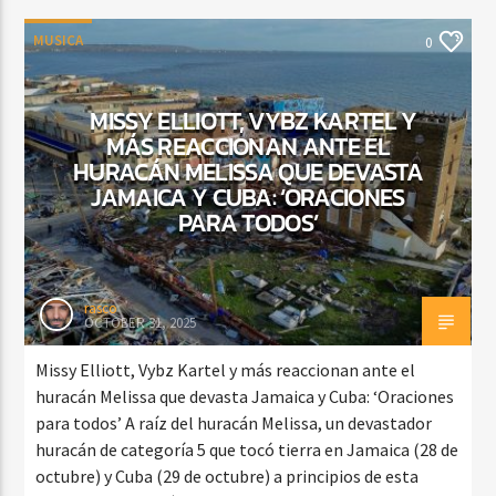
MUSICA
0
MISSY ELLIOTT, VYBZ KARTEL Y
MÁS REACCIONAN ANTE EL
HURACÁN MELISSA QUE DEVASTA
JAMAICA Y CUBA: ‘ORACIONES
PARA TODOS’
rasco
OCTOBER 31, 2025
Missy Elliott, Vybz Kartel y más reaccionan ante el
huracán Melissa que devasta Jamaica y Cuba: ‘Oraciones
para todos’ A raíz del huracán Melissa, un devastador
huracán de categoría 5 que tocó tierra en Jamaica (28 de
octubre) y Cuba (29 de octubre) a principios de esta