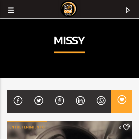
MISSY
CURRENT TRACK
TITLE
ENTRETENIMIENTO
0
ARTIST