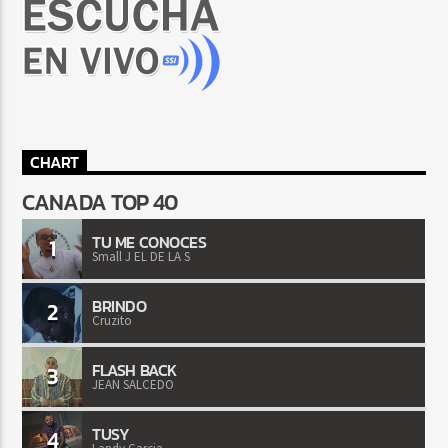
CHART
CANADA TOP 40
TU ME CONOCES
1
Small J EL DE LA S
BRINDO
2
Cruzito
FLASH BACK
3
JEAN SALCEDO
TUSY
4