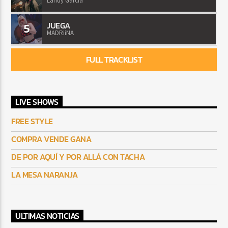
Landy Garcia
JUEGA
5
MADRiiNA
FULL TRACKLIST
LIVE SHOWS
FREE STYLE
COMPRA VENDE GANA
DE POR AQUÍ Y POR ALLÁ CON TACHA
LA MESA NARANJA
ULTIMAS NOTICIAS