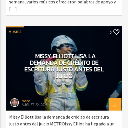
semana, varios músicos ofrecieron palabras de apoyo y
[…]
MUSICA
0
MISSY ELLIOTT LISA LA
DEMANDA DE CRÉDITO DE
ESCRITURA JUSTO ANTES DEL
JUICIO
rasco
AUGUST 22, 2025
Missy Elliott lisa la demanda de crédito de escritura
justo antes del juicio METROIssy Elliot ha llegado a un