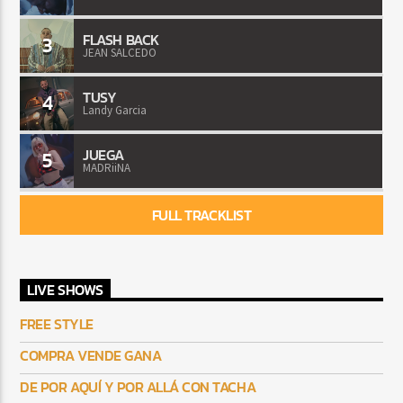
FLASH BACK
3
JEAN SALCEDO
TUSY
4
Landy Garcia
JUEGA
5
MADRiiNA
FULL TRACKLIST
LIVE SHOWS
FREE STYLE
COMPRA VENDE GANA
DE POR AQUÍ Y POR ALLÁ CON TACHA