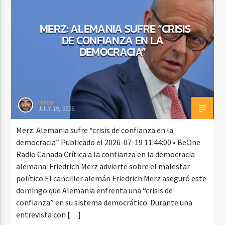
MERZ: ALEMANIA SUFRE “CRISIS
DE CONFIANZA EN LA
CURRENT SHOW
DEMOCRACIA”
AMANECER CON SALSA
6:00 AM
9:00 AM
rasco
JULY 19, 2026
Beone Radio
Merz: Alemania sufre “crisis de confianza en la
democracia” Publicado el 2026-07-19 11:44:00 • BeOne
Radio Canada Crítica a la confianza en la democracia
alemana: Friedrich Merz advierte sobre el malestar
político El canciller alemán Friedrich Merz aseguró este
domingo que Alemania enfrenta una “crisis de
confianza” en su sistema democrático. Durante una
entrevista con […]