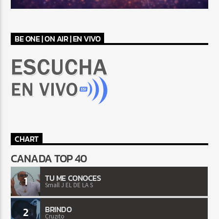
BE ONE | ON AIR | EN VIVO
CHART
CANADA TOP 40
TU ME CONOCES
1
Small J EL DE LA S
BRINDO
2
Cruzito