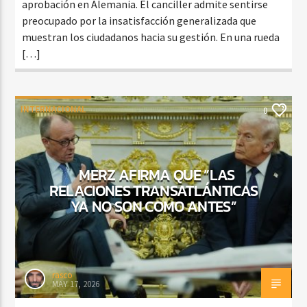
aprobación en Alemania. El canciller admite sentirse
preocupado por la insatisfacción generalizada que
muestran los ciudadanos hacia su gestión. En una rueda
[…]
INTERNACIONAL
0
MERZ AFIRMA QUE “LAS
RELACIONES TRANSATLÁNTICAS
YA NO SON COMO ANTES”
rasco
MAY 17, 2026