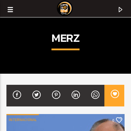
MERZ
CURRENT TRACK
TITLE
INTERNACIONAL
0
ARTIST