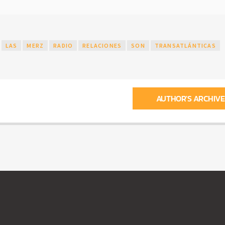
LAS
MERZ
RADIO
RELACIONES
SON
TRANSATLÁNTICAS
AUTHOR'S ARCHIVE