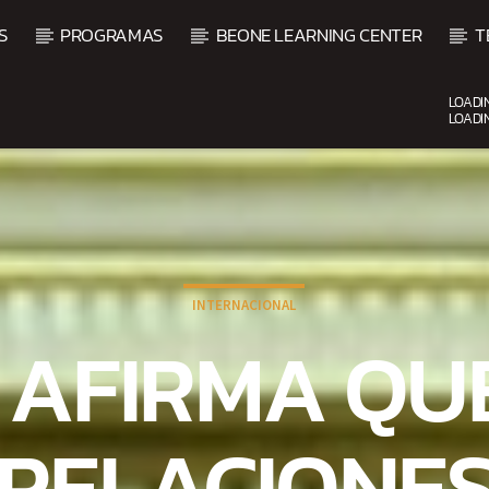
S
PROGRAMAS
BEONE LEARNING CENTER
T
LOADI
LOADI
CURRENT SHOW
BALADAS ROMÁNTICAS
4:00 AM
6:00 AM
INTERNACIONAL
 AFIRMA QUE
RELACIONE