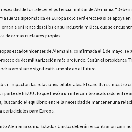
a necesidad de fortalecer el potencial militar de Alemania. “Debe
la fuerza diplomática de Europa solo será efectiva si se apoya en
lemania enfrenta desafíos en su industria militar, que se encuentr
ece de armas nucleares propias.
 tropas estadounidenses de Alemania, confirmada el 1 de mayo, se 
n proceso de desmilitarización más profundo. Según el presidente 
 podría ampliarse significativamente en el futuro.
én impactan las relaciones bilaterales. El canciller se mostró cr
por parte de EE.UU., lo que llevó a un intercambio acalorado entre
ja, buscando el equilibrio entre la necesidad de mantener una relac
ra perjudiciales para Europa.
 tanto Alemania como Estados Unidos deberán encontrar un camin