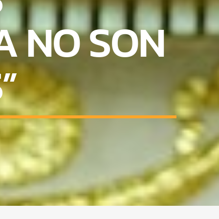
A NO SON
”