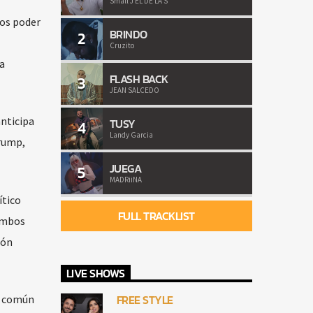
Small J EL DE LA S
mos poder
BRINDO
2
Cruzito
a
FLASH BACK
3
JEAN SALCEDO
anticipa
TUSY
4
Landy Garcia
Trump,
JUEGA
5
MADRiiNA
ítico
FULL TRACKLIST
 ambos
ión
LIVE SHOWS
FREE STYLE
o común