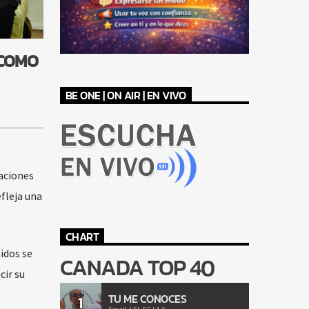
 COMO
BE ONE | ON AIR | EN VIVO
aciones
fleja una
CHART
idos se
CANADA TOP 40
cir su
TU ME CONOCES
1