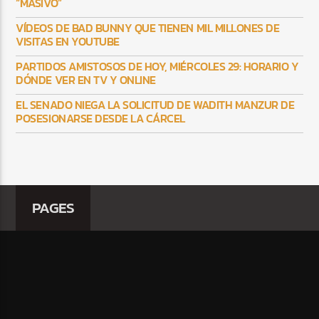
“MASIVO”
VÍDEOS DE BAD BUNNY QUE TIENEN MIL MILLONES DE
VISITAS EN YOUTUBE
PARTIDOS AMISTOSOS DE HOY, MIÉRCOLES 29: HORARIO Y
DÓNDE VER EN TV Y ONLINE
EL SENADO NIEGA LA SOLICITUD DE WADITH MANZUR DE
POSESIONARSE DESDE LA CÁRCEL
PAGES