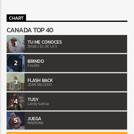
CHART
CANADA TOP 40
TU ME CONOCES
1
Small J EL DE LA S
BRINDO
2
Cruzito
FLASH BACK
3
JEAN SALCEDO
TUSY
4
Landy Garcia
JUEGA
5
MADRiiNA