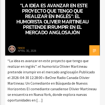
“LA IDEA ES AVANZAR EN ESTE
PROYECTO QUE TENGO QUE
REALIZAR EN INGLÉS”: EL
CURRENT SHOW
HUMORISTA OLIVIER MARTINEAU
FIESTA DJ MIX
PRETENDE IRRUMPIR EN EL
MERCADO ANGLOSAJÓN
9:00 PM
12:00 AM
rasco
APRIL 30, 2026
Beone Radio
“La idea es avanzar en este proyecto que tengo que
realizar en inglés”: el humorista Olivier Martineau
pretende irrumpir en el mercado anglosajón Publicado
el 2026-04-30 12:28:00 • BeOne Radio Canada Olivier
Martineau: Un Comediante en Búsqueda de Nuevos
Horizontes El comediante canadiense Olivier Martineau
se encuentra en Nueva York, donde explora nuevas
oportunidades en […]