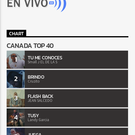
CHART
CANADA TOP 40
TU ME CONOCES
1
Small J EL DE LA S
BRINDO
2
Cruzito
FLASH BACK
3
JEAN SALCEDO
TUSY
4
Landy Garcia
JUEGA