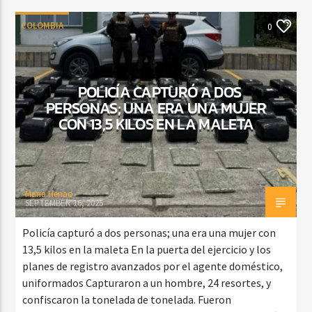
COLOMBIA
0
POLICÍA CAPTURÓ A DOS
PERSONAS; UNA ERA UNA MUJER
CON 13,5 KILOS EN LA MALETA
Maria Henao
SEPTEMBER 16, 2025
Policía capturó a dos personas; una era una mujer con
13,5 kilos en la maleta En la puerta del ejercicio y los
planes de registro avanzados por el agente doméstico,
uniformados Capturaron a un hombre, 24 resortes, y
confiscaron la tonelada de tonelada. Fueron