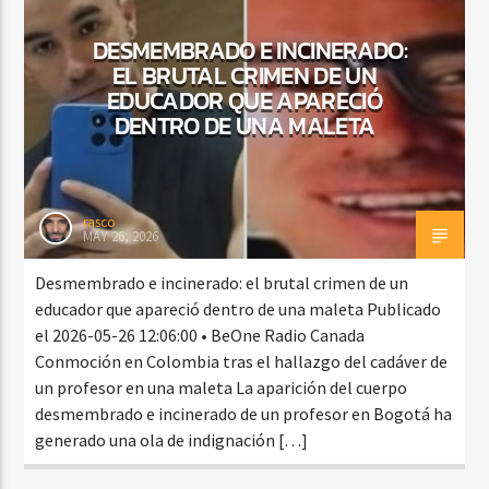
DESMEMBRADO E INCINERADO:
EL BRUTAL CRIMEN DE UN
CURRENT SHOW
EDUCADOR QUE APARECIÓ
TROPICAL RELAJADO
DENTRO DE UNA MALETA
3:00 AM
6:00 AM
rasco
MAY 26, 2026
Beone Radio
Desmembrado e incinerado: el brutal crimen de un
educador que apareció dentro de una maleta Publicado
el 2026-05-26 12:06:00 • BeOne Radio Canada
Conmoción en Colombia tras el hallazgo del cadáver de
un profesor en una maleta La aparición del cuerpo
desmembrado e incinerado de un profesor en Bogotá ha
generado una ola de indignación […]