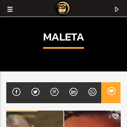
MALETA
CURRENT TRACK
TITLE
INTERNACIONAL
0
ARTIST