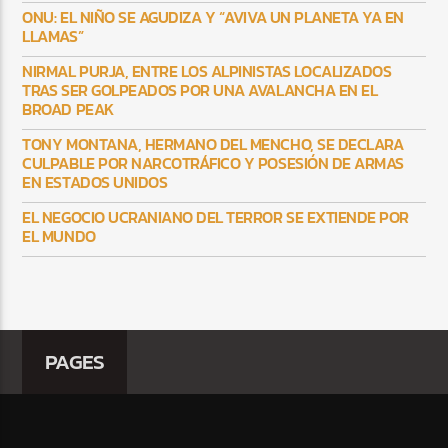
ONU: EL NIÑO SE AGUDIZA Y “AVIVA UN PLANETA YA EN
LLAMAS”
NIRMAL PURJA, ENTRE LOS ALPINISTAS LOCALIZADOS
TRAS SER GOLPEADOS POR UNA AVALANCHA EN EL
BROAD PEAK
TONY MONTANA, HERMANO DEL MENCHO, SE DECLARA
CULPABLE POR NARCOTRÁFICO Y POSESIÓN DE ARMAS
EN ESTADOS UNIDOS
EL NEGOCIO UCRANIANO DEL TERROR SE EXTIENDE POR
EL MUNDO
PAGES