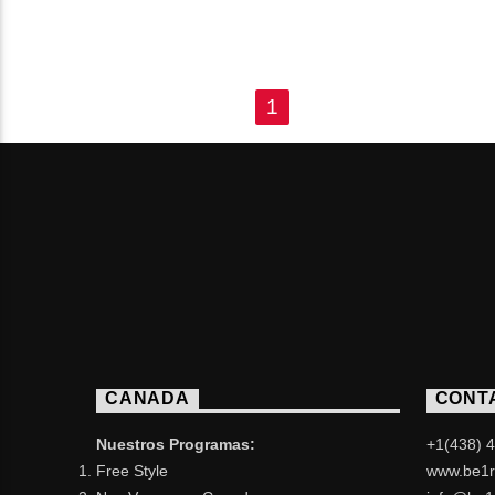
PAGES
1
CANADA
CONT
Nuestros Programas:
+1(438) 
Free Style
www.be1r