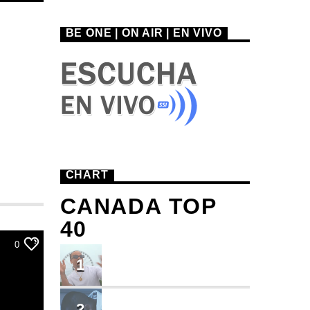
BE ONE | ON AIR | EN VIVO
CHART
CANADA TOP
40
0
TU ME CONOCES
1
Small J EL DE LA S
BRINDO
2