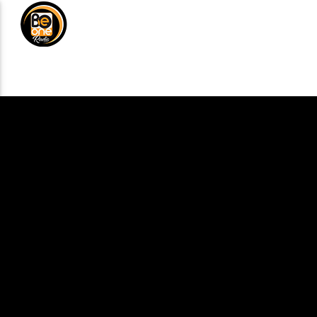
NOTICIAS
MÚSICA
DE
ANÚNCIATE
CURRENT TRACK
TITLE
ARTIST
CURRENT SHOW
TROPICAL RELAJ
3:00 AM
6:00 AM