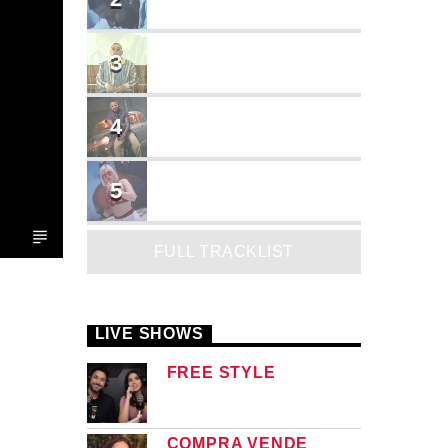
Cruzito
FLASH BACK
3
JEAN SALCEDO
TUSY
4
Landy Garcia
JUEGA
5
MADRiiNA
FULL TRACKLIST
LIVE SHOWS
FREE STYLE
COMPRA VENDE