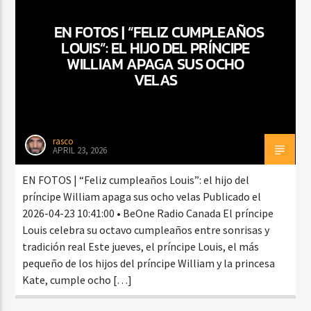
EN FOTOS | “FELIZ CUMPLEAÑOS
LOUIS”: EL HIJO DEL PRÍNCIPE
CURRENT SHOW
WILLIAM APAGA SUS OCHO
FIESTA DJ MIX
VELAS
9:00 PM
12:00 AM
rasco
APRIL 23, 2026
Beone Radio
EN FOTOS | “Feliz cumpleaños Louis”: el hijo del
príncipe William apaga sus ocho velas Publicado el
2026-04-23 10:41:00 • BeOne Radio Canada El príncipe
Louis celebra su octavo cumpleaños entre sonrisas y
tradición real Este jueves, el príncipe Louis, el más
pequeño de los hijos del príncipe William y la princesa
Kate, cumple ocho […]