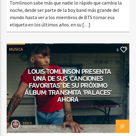
Tomlinson sabe más que nadie lo rápido que cambia la
noche, desde ser parte de la boy band más grande del
mundo hasta ver a los miembros de BTS tomar esa
etiqueta en los últimos años. en su […]
MUSICA
0
LOUIS TOMLINSON PRESENTA
UNA DE SUS ‘CANCIONES
FAVORITAS’ DE SU PRÓXIMO
ÁLBUM: TRANSMITA ‘PALACES’
AHORA
rasco
NOVEMBER 15, 2025