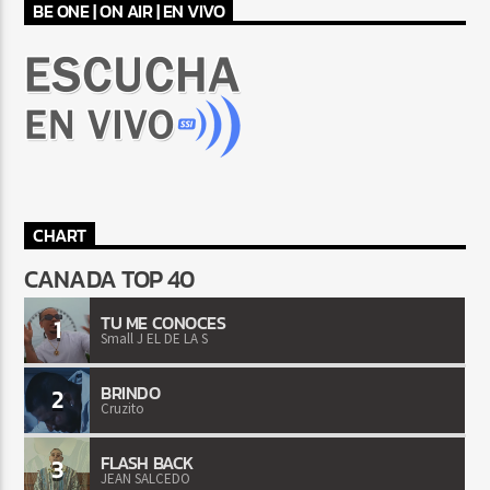
BE ONE | ON AIR | EN VIVO
CHART
CANADA TOP 40
TU ME CONOCES
1
Small J EL DE LA S
BRINDO
2
Cruzito
FLASH BACK
3
JEAN SALCEDO