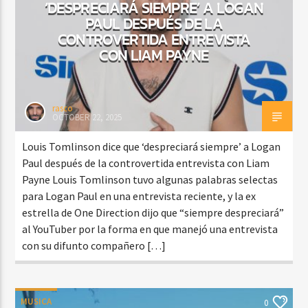
‘DESPRECIARÁ SIEMPRE’ A LOGAN
PAUL DESPUÉS DE LA
CONTROVERTIDA ENTREVISTA
CON LIAM PAYNE
rasco
OCTOBER 22, 2025
Louis Tomlinson dice que ‘despreciará siempre’ a Logan
Paul después de la controvertida entrevista con Liam
Payne Louis Tomlinson tuvo algunas palabras selectas
para Logan Paul en una entrevista reciente, y la ex
estrella de One Direction dijo que “siempre despreciará”
al YouTuber por la forma en que manejó una entrevista
con su difunto compañero […]
MUSICA
0