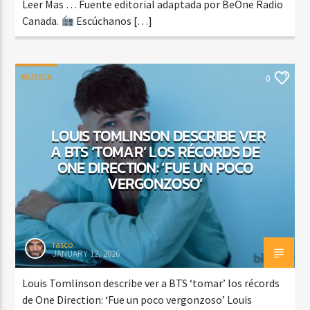
Leer Mas … Fuente editorial adaptada por BeOne Radio
Canada.
Escúchanos […]
MUSICA
0
LOUIS TOMLINSON DESCRIBE VER
A BTS ‘TOMAR’ LOS RÉCORDS DE
ONE DIRECTION: ‘FUE UN POCO
VERGONZOSO’
rasco
JANUARY 12, 2026
Louis Tomlinson describe ver a BTS ‘tomar’ los récords
de One Direction: ‘Fue un poco vergonzoso’ Louis