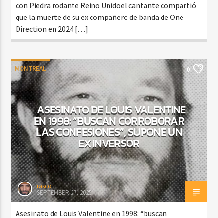
con Piedra rodante Reino Unidoel cantante compartió
que la muerte de su ex compañero de banda de One
Direction en 2024 […]
MONTREAL
0
ASESINATO DE LOUIS VALENTINE
EN 1998: “BUSCAN CORROBORAR
LAS CONFESIONES”, SUPONE UN
EX INVERSOR
rasco
SEPTEMBER 27, 2025
Asesinato de Louis Valentine en 1998: “buscan