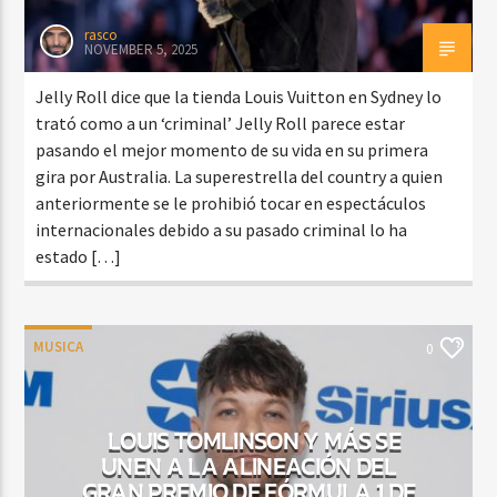
rasco
NOVEMBER 5, 2025
Jelly Roll dice que la tienda Louis Vuitton en Sydney lo
trató como a un ‘criminal’ Jelly Roll parece estar
pasando el mejor momento de su vida en su primera
gira por Australia. La superestrella del country a quien
anteriormente se le prohibió tocar en espectáculos
internacionales debido a su pasado criminal lo ha
estado […]
MUSICA
0
LOUIS TOMLINSON Y MÁS SE
UNEN A LA ALINEACIÓN DEL
GRAN PREMIO DE FÓRMULA 1 DE