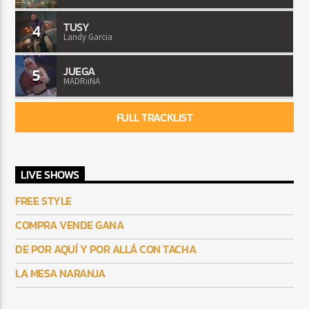
TUSY
4
Landy Garcia
JUEGA
5
MADRiiNA
FULL TRACKLIST
LIVE SHOWS
FREE STYLE
COMPRA VENDE GANA
DE POR AQUÍ Y POR ALLÁ CON TACHA
LA MESA NARANJA