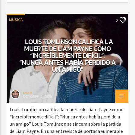
MUSICA
0
LOUIS TOMLINSON CALIFICA LA
MUERTE DE LIAM PAYNE COMO
“INCREÍBLEMENTE DIFÍCIL”:
“NUNCA ANTES HABÍA PERDIDO A
UN AMIGO”
rasco
OCTOBER 9, 2025
Louis Tomlinson califica la muerte de Liam Payne como
“increíblemente difícil”: “Nunca antes había perdido a
un amigo” Louis Tomlinson se sincera sobre la pérdida
de Liam Payne. En una entrevista de portada vulnerable