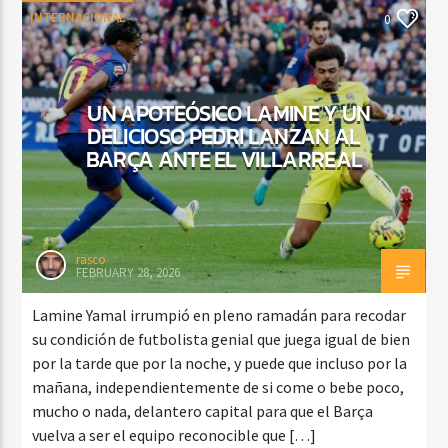
INTERNACIONAL
0
UN APOTEÓSICO LAMINE Y UN
DELICIOSO PEDRI LANZAN AL
BARÇA ANTE EL VILLARREAL
rasco
FEBRUARY 28, 2026
Lamine Yamal irrumpió en pleno ramadán para recodar
su condición de futbolista genial que juega igual de bien
por la tarde que por la noche, y puede que incluso por la
mañana, independientemente de si come o bebe poco,
mucho o nada, delantero capital para que el Barça
vuelva a ser el equipo reconocible que […]