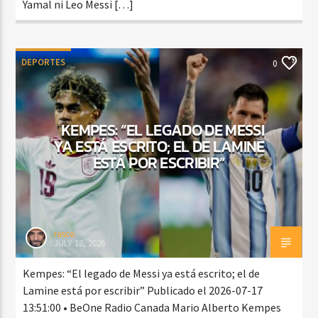
Yamal ni Leo Messi […]
DEPORTES
0
KEMPES: “EL LEGADO DE MESSI
YA ESTÁ ESCRITO; EL DE LAMINE
ESTÁ POR ESCRIBIR”
rasco
JULY 18, 2026
Kempes: “El legado de Messi ya está escrito; el de
Lamine está por escribir” Publicado el 2026-07-17
13:51:00 • BeOne Radio Canada Mario Alberto Kempes