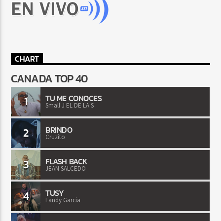
CHART
CANADA TOP 40
TU ME CONOCES
1
Small J EL DE LA S
BRINDO
2
Cruzito
FLASH BACK
3
JEAN SALCEDO
TUSY
4
Landy Garcia