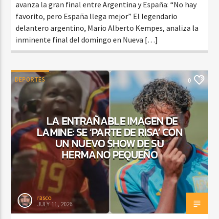
avanza la gran final entre Argentina y España: “No hay
favorito, pero España llega mejor” El legendario
delantero argentino, Mario Alberto Kempes, analiza la
inminente final del domingo en Nueva […]
DEPORTES
0
LA ENTRAÑABLE IMAGEN DE
LAMINE: SE ‘PARTE DE RISA’ CON
UN NUEVO SHOW DE SU
HERMANO PEQUEÑO
rasco
JULY 11, 2026