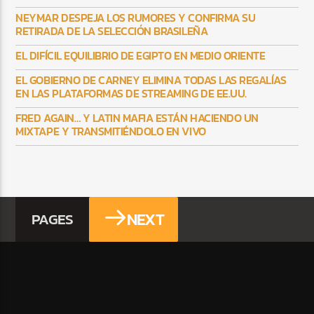
NEYMAR DESPEJA LOS RUMORES Y CONFIRMA SU
RETIRADA DE LA SELECCIÓN BRASILEÑA
EL DIFÍCIL EQUILIBRIO DE EGIPTO EN MEDIO ORIENTE
EL GOBIERNO DE CARNEY ELIMINA TODAS LAS REGALÍAS
EN LAS PLATAFORMAS DE STREAMING DE EE.UU.
FRED AGAIN… Y LATIN MAFIA ESTÁN HACIENDO UN
MIXTAPE Y TRANSMITIÉNDOLO EN VIVO
NEXT
PAGES