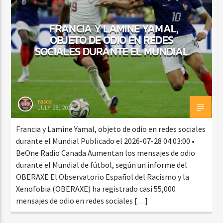
FRANCIA Y LAMINE YAMAL,
OBJETO DE ODIO EN REDES
CURRENT SHOW
SOCIALES DURANTE EL MUNDIAL
MEZCLA TROPICAL Y SALSA
1:00 PM
3:00 PM
rasco
JULY 28, 2026
Beone Radio
Francia y Lamine Yamal, objeto de odio en redes sociales
durante el Mundial Publicado el 2026-07-28 04:03:00 •
BeOne Radio Canada Aumentan los mensajes de odio
durante el Mundial de fútbol, según un informe del
OBERAXE El Observatorio Español del Racismo y la
Xenofobia (OBERAXE) ha registrado casi 55,000
mensajes de odio en redes sociales […]