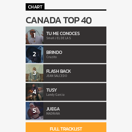
CHART
CANADA TOP 40
TU ME CONOCES
1
Small J EL DE LA S
BRINDO
2
Cruzito
FLASH BACK
3
JEAN SALCEDO
TUSY
4
Landy Garcia
JUEGA
5
MADRiiNA
FULL TRACKLIST