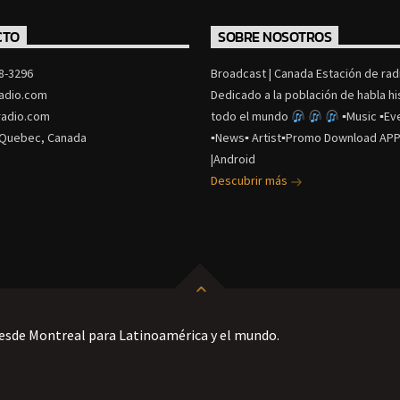
CTO
SOBRE NOSOTROS
8-3296
Broadcast | Canada Estación de radi
adio.com
Dedicado a la población de habla h
adio.com
todo el mundo
▪Music ▪Ev
 Quebec, Canada
▪News▪ Artist▪Promo Download APP
|Android
Descubrir más
esde Montreal para Latinoamérica y el mundo.