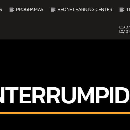
S
PROGRAMAS
BEONE LEARNING CENTER
T
LOADI
LOADI
CURRENT SHOW
SALSA MATUTINA
6:00 AM
9:00 AM
NTERRUMPI