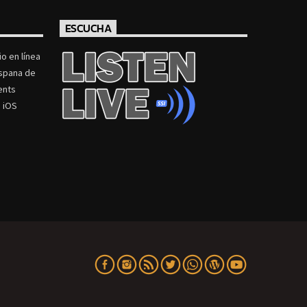
ESCUCHA
o en línea
ispana de
ents
 iOS