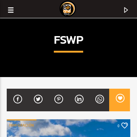
FSWP
CURRENT TRACK
TITLE
INMIGRACIÓN
0
ARTIST