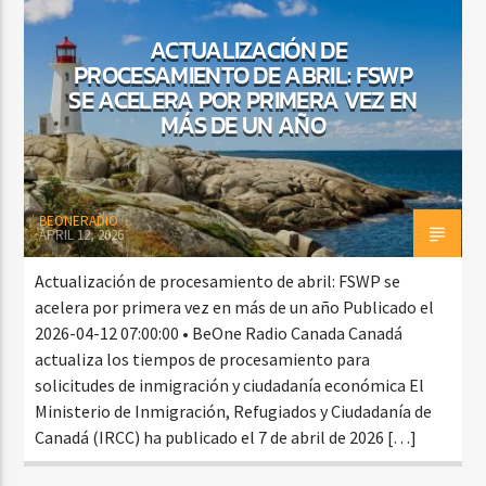
ACTUALIZACIÓN DE
PROCESAMIENTO DE ABRIL: FSWP
CURRENT SHOW
SE ACELERA POR PRIMERA VEZ EN
BALADAS Y VALLENATO
MÁS DE UN AÑO
2:00 PM
5:00 PM
BEONERADIO
APRIL 12, 2026
Beone Radio
Actualización de procesamiento de abril: FSWP se
acelera por primera vez en más de un año Publicado el
2026-04-12 07:00:00 • BeOne Radio Canada Canadá
actualiza los tiempos de procesamiento para
solicitudes de inmigración y ciudadanía económica El
Ministerio de Inmigración, Refugiados y Ciudadanía de
Canadá (IRCC) ha publicado el 7 de abril de 2026 […]