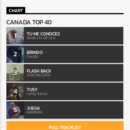
CHART
CANADA TOP 40
TU ME CONOCES
1
Small J EL DE LA S
BRINDO
2
Cruzito
FLASH BACK
3
JEAN SALCEDO
TUSY
4
Landy Garcia
JUEGA
5
MADRiiNA
FULL TRACKLIST