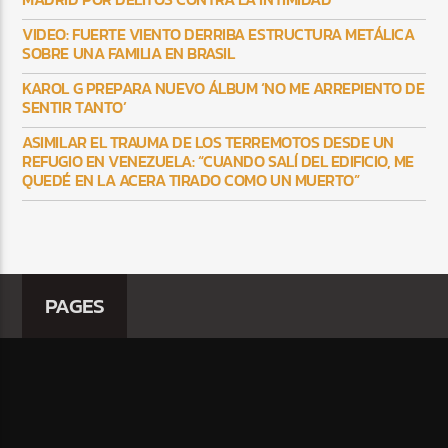
VIDEO: FUERTE VIENTO DERRIBA ESTRUCTURA METÁLICA
SOBRE UNA FAMILIA EN BRASIL
KAROL G PREPARA NUEVO ÁLBUM ‘NO ME ARREPIENTO DE
SENTIR TANTO’
ASIMILAR EL TRAUMA DE LOS TERREMOTOS DESDE UN
REFUGIO EN VENEZUELA: “CUANDO SALÍ DEL EDIFICIO, ME
QUEDÉ EN LA ACERA TIRADO COMO UN MUERTO”
PAGES