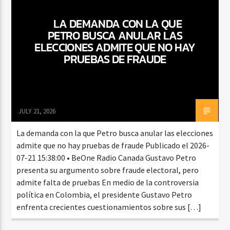
LA DEMANDA CON LA QUE
PETRO BUSCA ANULAR LAS
CURRENT SHOW
ELECCIONES ADMITE QUE NO HAY
DJ MIX
PRUEBAS DE FRAUDE
12:00 AM
2:00 AM
JULY 21, 2026
Beone Radio
La demanda con la que Petro busca anular las elecciones
admite que no hay pruebas de fraude Publicado el 2026-
07-21 15:38:00 • BeOne Radio Canada Gustavo Petro
presenta su argumento sobre fraude electoral, pero
admite falta de pruebas En medio de la controversia
política en Colombia, el presidente Gustavo Petro
enfrenta crecientes cuestionamientos sobre sus […]