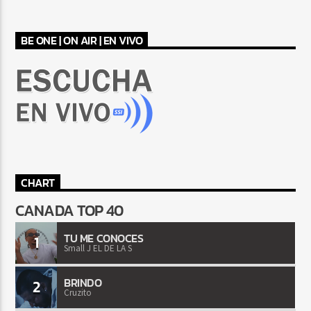
BE ONE | ON AIR | EN VIVO
CHART
CANADA TOP 40
TU ME CONOCES
1
Small J EL DE LA S
BRINDO
2
Cruzito