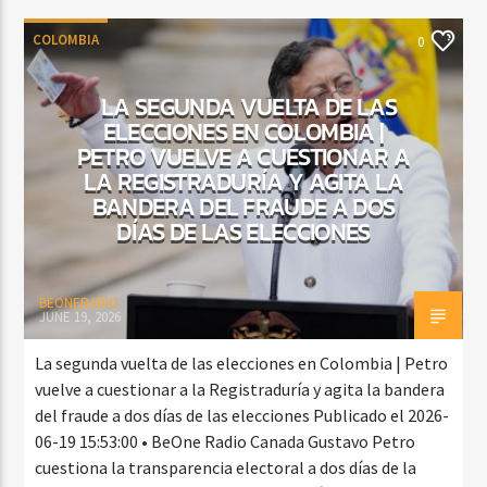
COLOMBIA
0
LA SEGUNDA VUELTA DE LAS
ELECCIONES EN COLOMBIA |
PETRO VUELVE A CUESTIONAR A
LA REGISTRADURÍA Y AGITA LA
BANDERA DEL FRAUDE A DOS
DÍAS DE LAS ELECCIONES
BEONERADIO
JUNE 19, 2026
La segunda vuelta de las elecciones en Colombia | Petro
vuelve a cuestionar a la Registraduría y agita la bandera
del fraude a dos días de las elecciones Publicado el 2026-
06-19 15:53:00 • BeOne Radio Canada Gustavo Petro
cuestiona la transparencia electoral a dos días de la