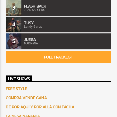
FLASH BACK
3
JEAN SALCEDO
TUSY
4
Landy Garcia
JUEGA
5
MADRiiNA
FULL TRACKLIST
LIVE SHOWS
FREE STYLE
COMPRA VENDE GANA
DE POR AQUÍ Y POR ALLÁ CON TACHA
LA MESA NARANJA