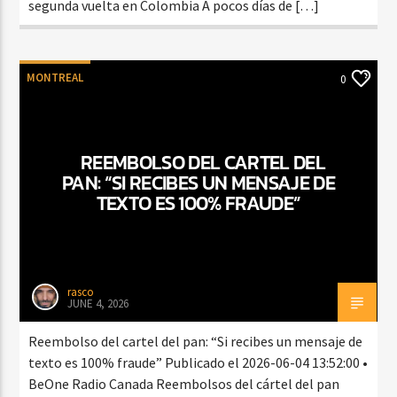
segunda vuelta en Colombia A pocos días de […]
MONTREAL
0
REEMBOLSO DEL CARTEL DEL
PAN: “SI RECIBES UN MENSAJE DE
TEXTO ES 100% FRAUDE”
rasco
JUNE 4, 2026
Reembolso del cartel del pan: “Si recibes un mensaje de
texto es 100% fraude” Publicado el 2026-06-04 13:52:00 •
BeOne Radio Canada Reembolsos del cártel del pan