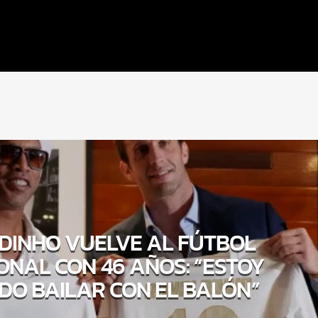
DINHO VUELVE AL FÚTBOL
ONAL CON 46 AÑOS: “ESTOY
O BAILAR CON EL BALÓN”