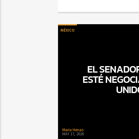
MÉXICO
EL SENADOR
ESTÉ NEGOC
UNID
Maria Henao
MAY 17, 2026