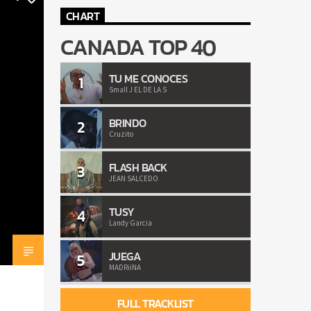
CHART
CANADA TOP 40
TU ME CONOCES
1
Small J EL DE LA S
BRINDO
2
Cruzito
FLASH BACK
3
JEAN SALCEDO
TUSY
4
Landy Garcia
JUEGA
5
MADRiiNA
FULL TRACKLIST