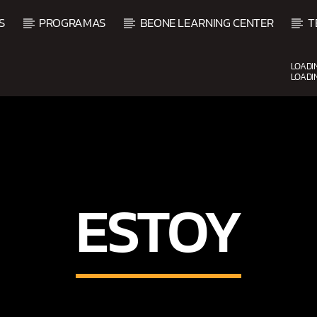
S
PROGRAMAS
BEONE LEARNING CENTER
T
LOADI
LOADI
CURRENT SHOW
BACHATA PARA EL CAMINO
5:00 PM
7:00 PM
ESTOY