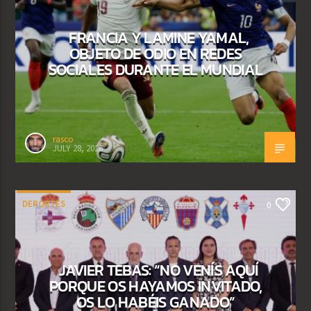
FRANCIA Y LAMINE YAMAL,
OBJETO DE ODIO EN REDES
SOCIALES DURANTE EL MUNDIAL
rasco
JULY 28, 2026
DEPORTES
0
JAVIER TEBAS: “NO VENÍS AQUÍ
PORQUE OS HAYAMOS INVITADO,
OS LO HABÉIS GANADO”