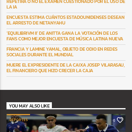
REPETIRÁ O NO EL EXAMEN CUESTIONADO POR EL USO DE
LA IA
ENCUESTA ESTIMA CUÁNTOS ESTADOUNIDENSES DESEAN
EL ARRESTO DE NETANYAHU
‘EQUILIBRIVM II’ DE ANITTA GANA LA VOTACIÓN DE LOS
FANS COMO MEJOR ENCUESTA DE MÚSICA LATINA NUEVA
FRANCIA Y LAMINE YAMAL, OBJETO DE ODIO EN REDES
SOCIALES DURANTE EL MUNDIAL
MUERE EL EXPRESIDENTE DE LA CAIXA JOSEP VILARASAU,
EL FINANCIERO QUE HIZO CRECER LA CAJA
YOU MAY ALSO LIKE
DEPORTES
0