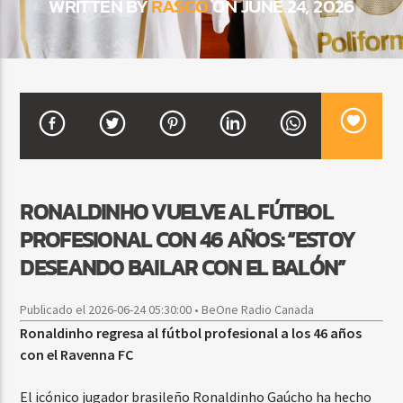
WRITTEN BY
RASCO
ON JUNE 24, 2026
CURRENT SHOW
FIESTA DJ MIX
9:00 PM
12:00 AM
RONALDINHO VUELVE AL FÚTBOL
Beone Radio
PROFESIONAL CON 46 AÑOS: “ESTOY
DESEANDO BAILAR CON EL BALÓN”
Publicado el 2026-06-24 05:30:00 • BeOne Radio Canada
Ronaldinho regresa al fútbol profesional a los 46 años
con el Ravenna FC
El icónico jugador brasileño Ronaldinho Gaúcho ha hecho