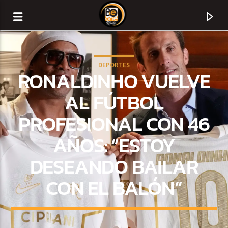
DEPORTES
RONALDINHO VUELVE
AL FÚTBOL
PROFESIONAL CON 46
AÑOS: “ESTOY
DESEANDO BAILAR
CON EL BALÓN”
CURRENT TRACK
TITLE
ARTIST