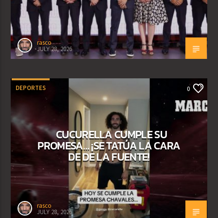
rasco
JULY 28, 2026
DEPORTES
0
CUCURELLA CUMPLE SU
PROMESA… ¡SE TATÚA LA CARA
DE DE LA FUENTE!
rasco
JULY 28, 2026