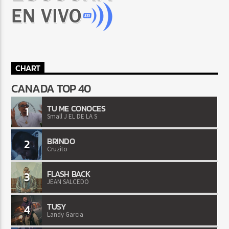
CHART
CANADA TOP 40
TU ME CONOCES
1
Small J EL DE LA S
BRINDO
2
Cruzito
FLASH BACK
3
JEAN SALCEDO
TUSY
4
Landy Garcia