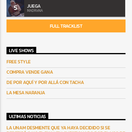
JUEGA
5
MADRiiNA
FULL TRACKLIST
LIVE SHOWS
FREE STYLE
COMPRA VENDE GANA
DE POR AQUÍ Y POR ALLÁ CON TACHA
LA MESA NARANJA
ULTIMAS NOTICIAS
LA UNAM DESMIENTE QUE YA HAYA DECIDIDO SI SE