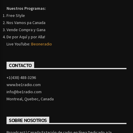
Nuestros Programas:
Free Style
Nos Vamos pa Canada
Vende Compra y Gana
De por Aquí y por Alla!
Live YouTube:
Beoneradio
CONTACTO
+1(438) 488-3296
www.be1radio.com
info@be1radio.com
Montreal, Quebec, Canada
SOBRE NOSOTROS
Broadcast | Canada Estación de radio en línea Dedicado a la