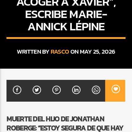
ACOGER A XAVIER”,
ESCRIBE MARIE-
ANNICK LÉPINE
CURRENT SHOW
DJ MIX
12:00 AM
2:00 AM
WRITTEN BY
RASCO
ON MAY 25, 2026
Beone Radio
MUERTE DEL HIJO DE JONATHAN
ROBERGE: “ESTOY SEGURA DE QUE HAY