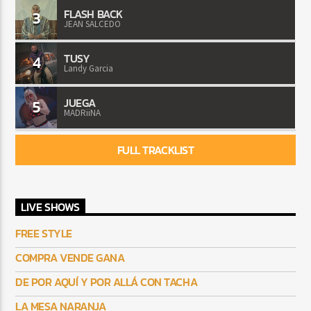
FLASH BACK
3
JEAN SALCEDO
TUSY
4
Landy Garcia
JUEGA
5
MADRiiNA
FULL TRACKLIST
LIVE SHOWS
FREE STYLE
COMPRA VENDE GANA
DE POR AQUÍ Y POR ALLÁ CON TACHA
LA MESA NARANJA