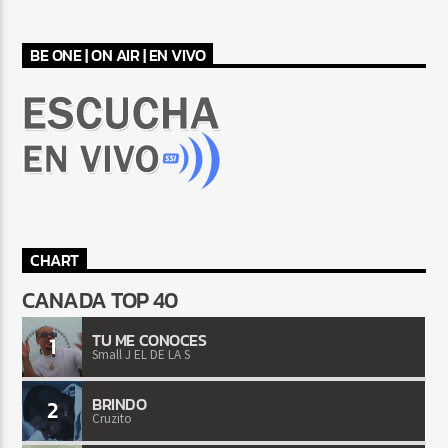
BE ONE | ON AIR | EN VIVO
CHART
CANADA TOP 40
TU ME CONOCES
1
Small J EL DE LA S
BRINDO
2
Cruzito