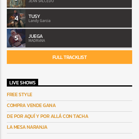
JEAN SALCEDO
TUSY
4
Landy Garcia
JUEGA
5
MADRiiNA
FULL TRACKLIST
LIVE SHOWS
FREE STYLE
COMPRA VENDE GANA
DE POR AQUÍ Y POR ALLÁ CON TACHA
LA MESA NARANJA