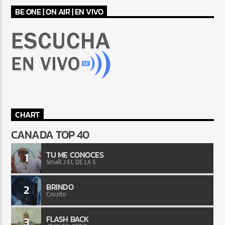
BE ONE | ON AIR | EN VIVO
CHART
CANADA TOP 40
TU ME CONOCES
1
Small J EL DE LA S
BRINDO
2
Cruzito
FLASH BACK
3