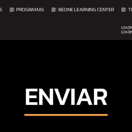
S
PROGRAMAS
BEONE LEARNING CENTER
T
LOADI
LOADI
CURRENT SHOW
BACHATA PARA EL CAMINO
5:00 PM
7:00 PM
ENVIAR