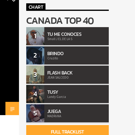
CHART
CANADA TOP 40
TU ME CONOCES
1
Small J EL DE LA S
BRINDO
2
Cruzito
FLASH BACK
3
JEAN SALCEDO
TUSY
4
Landy Garcia
JUEGA
5
MADRiiNA
FULL TRACKLIST