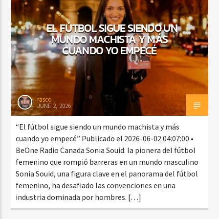
EL FÚTBOL SIGUE SIENDO UN
MUNDO MACHISTA Y MÁS
CURRENT SHOW
CUANDO YO EMPECÉ
BACHATA PARA EL CAMINO
5:00 PM
7:00 PM
rasco
JUNE 2, 2026
Beone Radio
“El fútbol sigue siendo un mundo machista y más
cuando yo empecé” Publicado el 2026-06-02 04:07:00 •
BeOne Radio Canada Sonia Souid: la pionera del fútbol
femenino que rompió barreras en un mundo masculino
Sonia Souid, una figura clave en el panorama del fútbol
femenino, ha desafiado las convenciones en una
industria dominada por hombres. […]