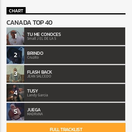
CHART
CANADA TOP 40
TU ME CONOCES
1
Small J EL DE LA S
BRINDO
2
Cruzito
FLASH BACK
3
JEAN SALCEDO
TUSY
4
Landy Garcia
JUEGA
5
MADRiiNA
FULL TRACKLIST