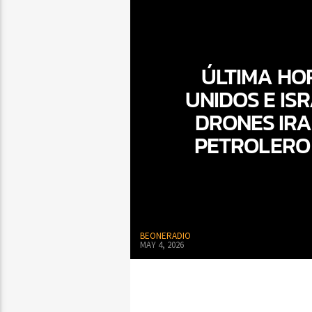
ÚLTIMA HO
UNIDOS E ISR
DRONES IRA
PETROLERO 
BEONERADIO
MAY 4, 2026