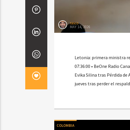
rasco
MAY 14, 2026
Letonia: primera ministra r
07:36:00 • BeOne Radio Canad
Evika Silina tras Pérdida de
jueves tras perder el respal
COLOMBIA