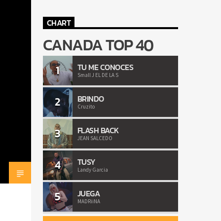
CHART
CANADA TOP 40
TU ME CONOCES
1
Small J EL DE LA S
BRINDO
2
Cruzito
FLASH BACK
3
JEAN SALCEDO
TUSY
4
Landy Garcia
JUEGA
5
MADRiiNA