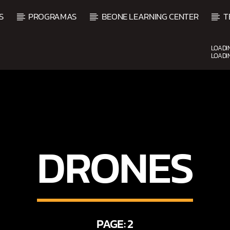
S
PROGRAMAS
BEONE LEARNING CENTER
T
LOADI
LOADI
CURRENT SHOW
BACHATA Y VALLENATO
9:00 AM
11:00 AM
DRONES
PAGE: 2