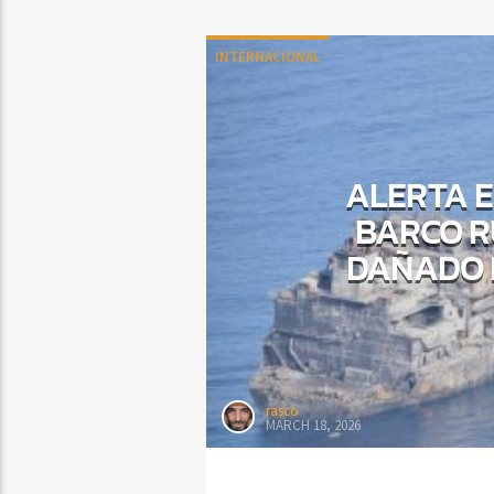
INTERNACIONAL
ALERTA E
BARCO R
DAÑADO 
rasco
MARCH 18, 2026