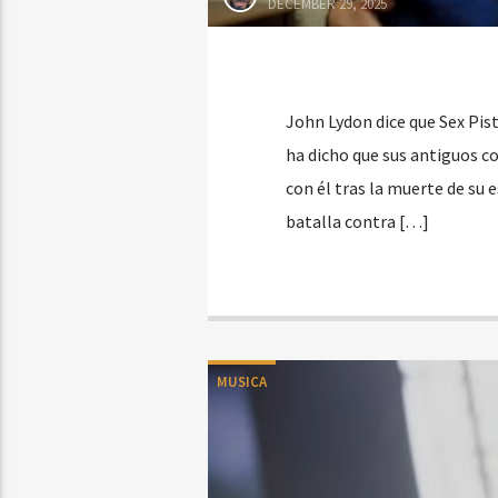
DECEMBER 29, 2025
John Lydon dice que Sex Pis
ha dicho que sus antiguos c
con él tras la muerte de su e
batalla contra […]
MUSICA