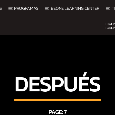
S
PROGRAMAS
BEONE LEARNING CENTER
T
LOADI
LOADI
CURRENT SHOW
BACHATA Y VALLENATO
9:00 AM
11:00 AM
DESPUÉS
PAGE: 7