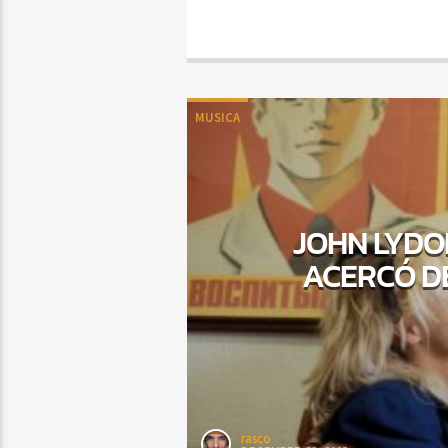
MUSICA
JOHN LYDON
ACERCÓ D
rasco