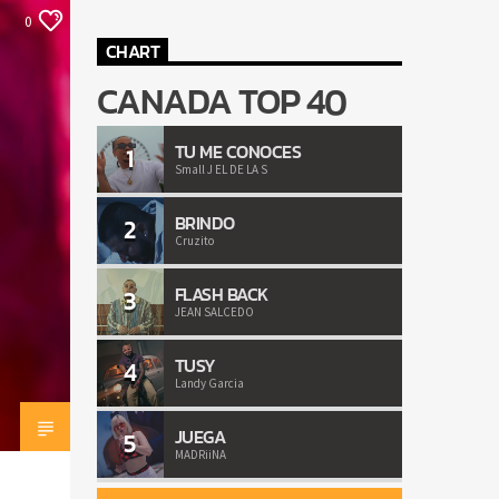
0
CHART
CANADA TOP 40
TU ME CONOCES
1
Small J EL DE LA S
BRINDO
2
Cruzito
FLASH BACK
3
JEAN SALCEDO
TUSY
4
Landy Garcia
JUEGA
5
MADRiiNA