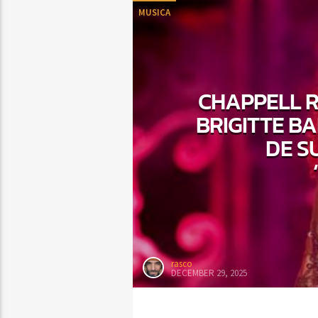
MUSICA
CHAPPELL R
BRIGITTE B
DE S
rasco
DECEMBER 29, 2025