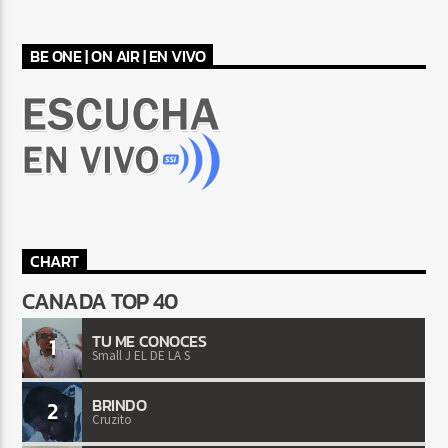
BE ONE | ON AIR | EN VIVO
CHART
CANADA TOP 40
TU ME CONOCES
1
Small J EL DE LA S
BRINDO
2
Cruzito