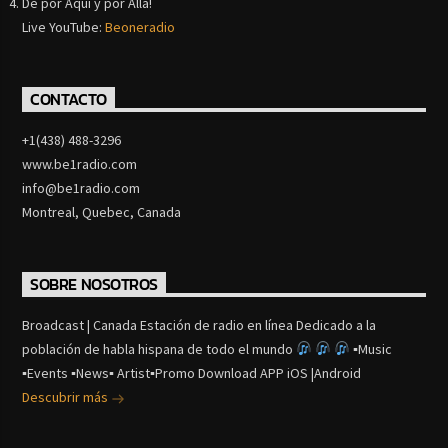
De por Aquí y por Alla!
Live YouTube:
Beoneradio
CONTACTO
+1(438) 488-3296
www.be1radio.com
info@be1radio.com
Montreal, Quebec, Canada
SOBRE NOSOTROS
Broadcast | Canada Estación de radio en línea Dedicado a la
población de habla hispana de todo el mundo
▪Music
▪Events ▪News▪ Artist▪Promo Download APP iOS |Android
Descubrir más