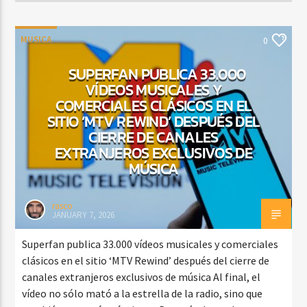
MUSICA
0
SUPERFAN PUBLICA 33.000
VÍDEOS MUSICALES Y
COMERCIALES CLÁSICOS EN EL
SITIO ‘MTV REWIND’ DESPUÉS DEL
CIERRE DE CANALES
EXTRANJEROS EXCLUSIVOS DE
MÚSICA
rasco
JANUARY 7, 2026
Superfan publica 33.000 vídeos musicales y comerciales
clásicos en el sitio ‘MTV Rewind’ después del cierre de
canales extranjeros exclusivos de música Al final, el
vídeo no sólo mató a la estrella de la radio, sino que