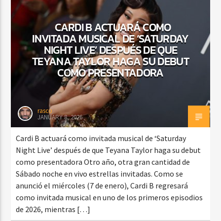
CARDI B ACTUARÁ COMO
INVITADA MUSICAL DE ‘SATURDAY
CURRENT SHOW
NIGHT LIVE’ DESPUÉS DE QUE
BACHATA Y VALLENATO
TEYANA TAYLOR HAGA SU DEBUT
9:00 AM
11:00 AM
COMO PRESENTADORA
rasco
JANUARY 8, 2026
Beone Radio
Cardi B actuará como invitada musical de ‘Saturday
Night Live’ después de que Teyana Taylor haga su debut
como presentadora Otro año, otra gran cantidad de
Sábado noche en vivo estrellas invitadas. Como se
anunció el miércoles (7 de enero), Cardi B regresará
como invitada musical en uno de los primeros episodios
de 2026, mientras […]