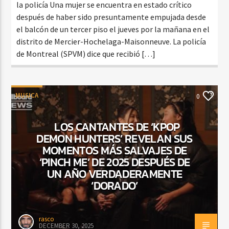
la policía Una mujer se encuentra en estado crítico
después de haber sido presuntamente empujada desde
el balcón de un tercer piso el jueves por la mañana en el
distrito de Mercier-Hochelaga-Maisonneuve. La policía
de Montreal (SPVM) dice que recibió […]
MUSICA
0
LOS CANTANTES DE ‘KPOP
DEMON HUNTERS’ REVELAN SUS
MOMENTOS MÁS SALVAJES DE
‘PINCH ME’ DE 2025 DESPUÉS DE
UN AÑO VERDADERAMENTE
‘DORADO’
rasco
DECEMBER 30, 2025