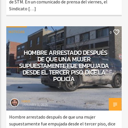
de STM. En un comunicado de prensa del viernes, el
Sindicato […]
NOTICIAS
0
HOMBRE ARRESTADO DESPUÉS
DE QUE UNA MUJER
SUPUESTAMENTE FUE EMPUJADA
DESDE EL TERCER PISO, DICE LA
POLICÍA
rasco
JANUARY 1, 2026
Hombre arrestado después de que una mujer
supuestamente fue empujada desde el tercer piso, dice