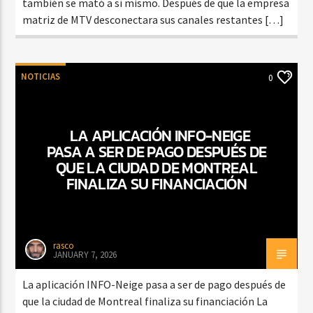
también se mató a sí mismo. Después de que la empresa
matriz de MTV desconectara sus canales restantes […]
NOTICIAS
0
LA APLICACIÓN INFO-NEIGE
PASA A SER DE PAGO DESPUÉS DE
QUE LA CIUDAD DE MONTREAL
FINALIZA SU FINANCIACIÓN
rasco
JANUARY 7, 2026
La aplicación INFO-Neige pasa a ser de pago después de
que la ciudad de Montreal finaliza su financiación La