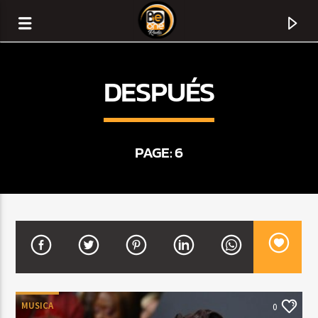
DESPUÉS
PAGE: 6
CURRENT TRACK
TITLE
ARTIST
MUSICA
0