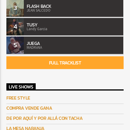
FLASH BACK
3
JEAN SALCEDO
TUSY
4
Landy Garcia
JUEGA
5
MADRiiNA
FULL TRACKLIST
LIVE SHOWS
FREE STYLE
COMPRA VENDE GANA
DE POR AQUÍ Y POR ALLÁ CON TACHA
LA MESA NARANJA