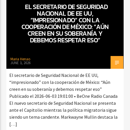
EL SECRETARIO DE SEGURIDAD
NACIONAL DE EE UU,
“IMPRESIONADO” CON LA
CURRENT SHOW
COOPERACIÓN DE MÉXICO: “AÚN
VIBRAS TROPICALES
CREEN EN SU SOBERANÍA Y
DEBEMOS RESPETAR ESO”
2:00 AM
4:00 AM
Maria Henao
JUNE 3, 2026
Beone Radio
El secretario de Seguridad Nacional de EE UU,
“impresionado” con la cooperación de México: “Aún
creen en su soberanía y debemos respetar eso”
Publicado el 2026-06-03 19:01:00 • BeOne Radio Canada
El nuevo secretario de Seguridad Nacional se presenta
ante el Capitolio mientras la política migratoria sigue
siendo un tema candente. Markwayne Mullin destaca la
[…]