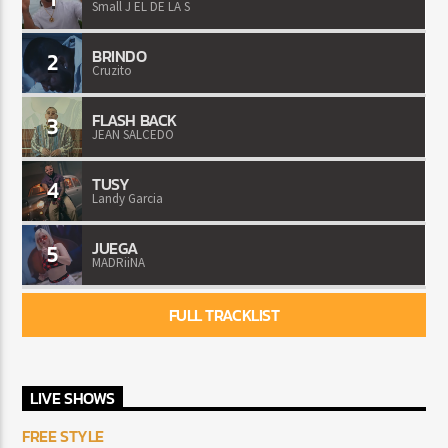
Small J EL DE LA S
BRINDO
2
Cruzito
FLASH BACK
3
JEAN SALCEDO
TUSY
4
Landy Garcia
JUEGA
5
MADRiiNA
FULL TRACKLIST
LIVE SHOWS
FREE STYLE