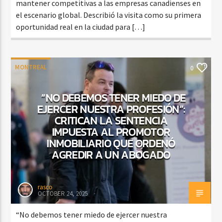
mantener competitivas a las empresas canadienses en
el escenario global. Describió la visita como su primera
oportunidad real en la ciudad para […]
MONTREAL
0
“NO DEBEMOS TENER MIEDO DE
EJERCER NUESTRA PROFESIÓN”:
CRITICAN LA SENTENCIA
IMPUESTA AL PROMOTOR
INMOBILIARIO QUE ORDENÓ
AGREDIR A UN ABOGADO
rasco
OCTOBER 24, 2025
“No debemos tener miedo de ejercer nuestra