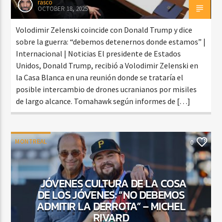
rasco
OCTOBER 18, 2025
Volodimir Zelenski coincide con Donald Trump y dice
sobre la guerra: “debemos detenernos donde estamos” |
Internacional | Noticias El presidente de Estados
Unidos, Donald Trump, recibió a Volodimir Zelenski en
la Casa Blanca en una reunión donde se trataría el
posible intercambio de drones ucranianos por misiles
de largo alcance. Tomahawk según informes de […]
MONTREAL
0
JÓVENES CULTURA DE LA COSA
DE LOS JÓVENES: “NO DEBEMOS
ADMITIR LA DERROTA” – MICHEL
RIVARD