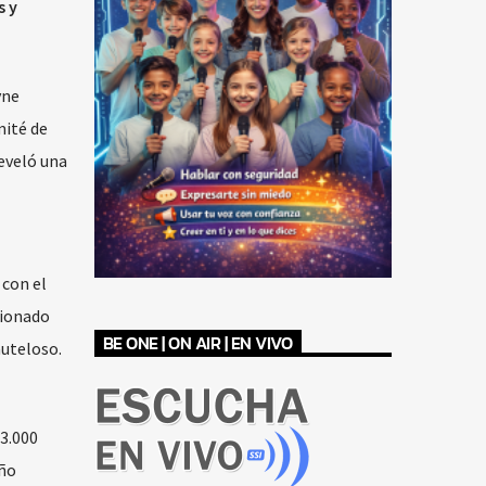
s y
yne
mité de
reveló una
 con el
tionado
BE ONE | ON AIR | EN VIVO
auteloso.
3.000
año