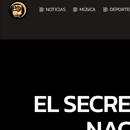
NOTICIAS
MÚSICA
DEPORTE
CURRENT TRACK
TITLE
ARTIST
CURRENT SHOW
BALADAS Y VALLENAT
EL SECR
3:00 PM
5:00 PM
NAC