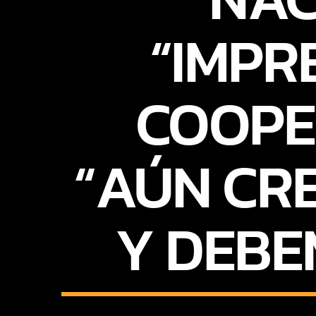
“IMPR
COOPE
“AÚN CR
Y DEBE