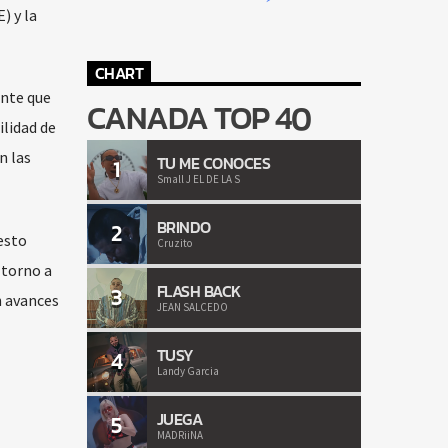
) y la
CHART
ante que
CANADA TOP 40
ilidad de
n las
TU ME CONOCES
1
Small J EL DE LA S
BRINDO
2
esto
Cruzito
 torno a
FLASH BACK
3
n avances
JEAN SALCEDO
TUSY
4
Landy Garcia
JUEGA
5
MADRiiNA