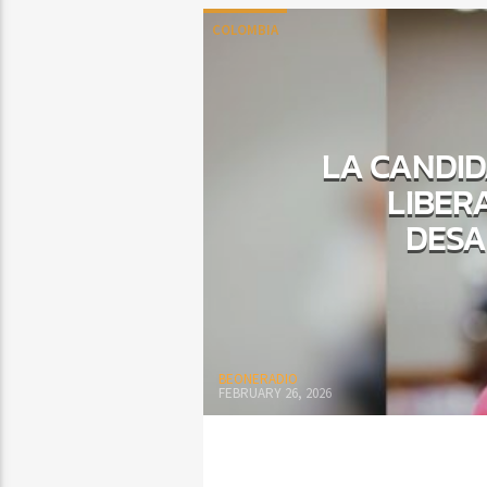
COLOMBIA
LA CANDID
LIBER
DESA
BEONERADIO
FEBRUARY 26, 2026