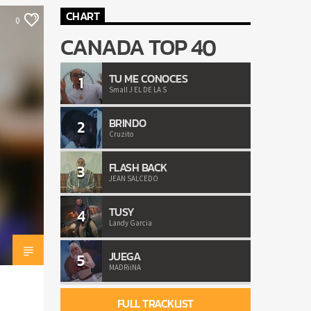
CHART
0
CANADA TOP 40
TU ME CONOCES
1
Small J EL DE LA S
BRINDO
2
Cruzito
FLASH BACK
3
JEAN SALCEDO
TUSY
4
Landy Garcia
JUEGA
5
MADRiiNA
FULL TRACKLIST