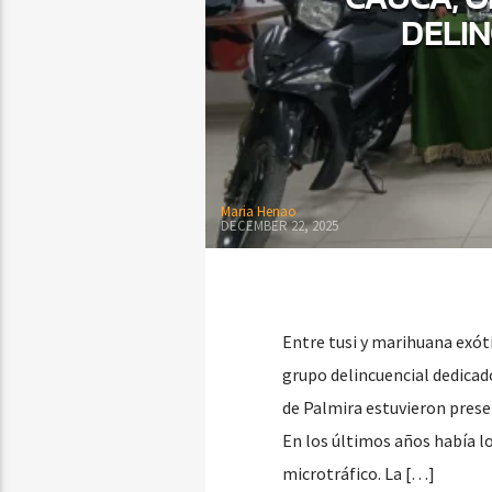
DELI
Maria Henao
DECEMBER 22, 2025
Entre tusi y marihuana exót
grupo delincuencial dedicado
de Palmira estuvieron presen
En los últimos años había l
microtráfico. La […]