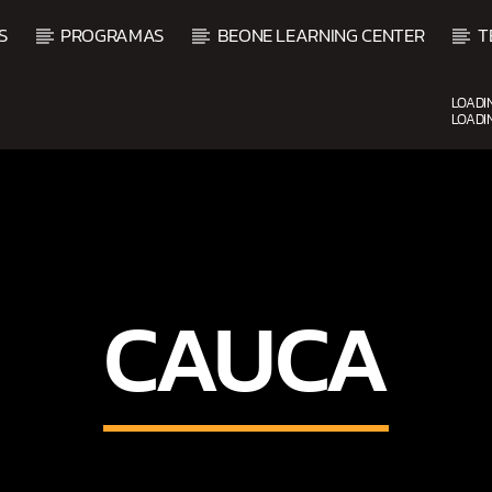
S
PROGRAMAS
BEONE LEARNING CENTER
T
LOADI
LOADI
CURRENT SHOW
FIESTA DJ MIX
9:00 PM
12:00 AM
CAUCA