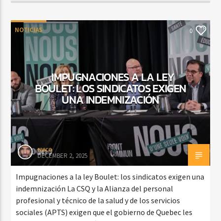
NOTICIAS
0
IMPUGNACIONES A LA LEY
BOULET: LOS SINDICATOS EXIGEN
UNA INDEMNIZACIÓN
rasco
DECEMBER 2, 2025
Impugnaciones a la ley Boulet: los sindicatos exigen una
indemnización La CSQ y la Alianza del personal
profesional y técnico de la salud y de los servicios
sociales (APTS) exigen que el gobierno de Quebec les