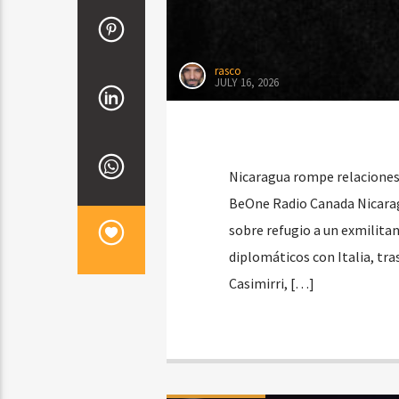
rasco
JULY 16, 2026
Nicaragua rompe relaciones c
BeOne Radio Canada Nicarag
sobre refugio a un exmilita
diplomáticos con Italia, tras
Casimirri, […]