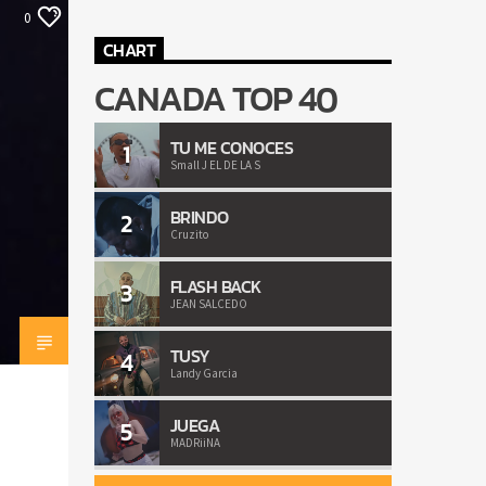
0
CHART
CANADA TOP 40
TU ME CONOCES
1
Small J EL DE LA S
BRINDO
2
Cruzito
FLASH BACK
3
JEAN SALCEDO
TUSY
4
Landy Garcia
JUEGA
5
MADRiiNA