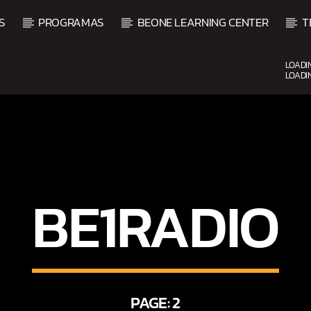
S
PROGRAMAS
BEONE LEARNING CENTER
T
LOADI
LOADI
CURRENT SHOW
VIBRAS TROPICALES
2:00 AM
4:00 AM
BE1RADIO
PAGE: 2