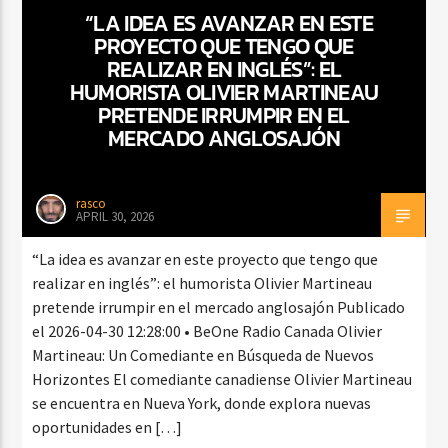
“LA IDEA ES AVANZAR EN ESTE
PROYECTO QUE TENGO QUE
REALIZAR EN INGLÉS”: EL
CURRENT SHOW
HUMORISTA OLIVIER MARTINEAU
BALADAS ROMÁNTICAS
PRETENDE IRRUMPIR EN EL
MERCADO ANGLOSAJÓN
4:00 AM
6:00 AM
rasco
APRIL 30, 2026
Beone Radio
“La idea es avanzar en este proyecto que tengo que
realizar en inglés”: el humorista Olivier Martineau
pretende irrumpir en el mercado anglosajón Publicado
el 2026-04-30 12:28:00 • BeOne Radio Canada Olivier
Martineau: Un Comediante en Búsqueda de Nuevos
Horizontes El comediante canadiense Olivier Martineau
se encuentra en Nueva York, donde explora nuevas
oportunidades en […]