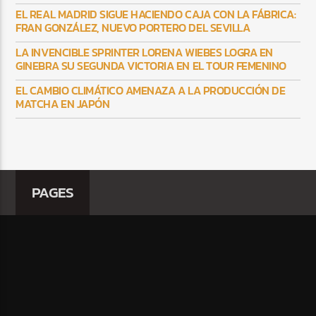
EL REAL MADRID SIGUE HACIENDO CAJA CON LA FÁBRICA:
FRAN GONZÁLEZ, NUEVO PORTERO DEL SEVILLA
LA INVENCIBLE SPRINTER LORENA WIEBES LOGRA EN
GINEBRA SU SEGUNDA VICTORIA EN EL TOUR FEMENINO
EL CAMBIO CLIMÁTICO AMENAZA A LA PRODUCCIÓN DE
MATCHA EN JAPÓN
PAGES