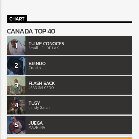
CHART
CANADA TOP 40
TU ME CONOCES
1
Small J EL DE LA S
BRINDO
2
Cruzito
FLASH BACK
3
JEAN SALCEDO
TUSY
4
Landy Garcia
JUEGA
5
MADRiiNA