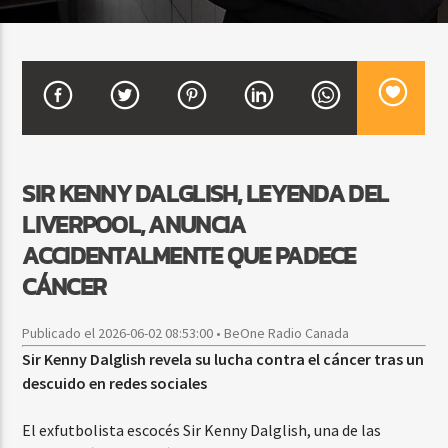
CURRENT SHOW
BALADAS Y VALLENATO
2:00 PM
5:00 PM
SIR KENNY DALGLISH, LEYENDA DEL
LIVERPOOL, ANUNCIA
Beone Radio
ACCIDENTALMENTE QUE PADECE
CÁNCER
Publicado el 2026-06-02 08:53:00 • BeOne Radio Canada
Sir Kenny Dalglish revela su lucha contra el cáncer tras un
descuido en redes sociales
El exfutbolista escocés Sir Kenny Dalglish, una de las