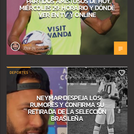
PARTIDOS AMISTOSOS DE HOY,
MIÉRCOLES 29: HORARIO Y DÓNDE
VER EN TV Y ONLINE
rasco
JULY 29, 2026
DEPORTES
0
NEYMAR DESPEJA LOS
RUMORES Y CONFIRMA SU
RETIRADA DE LA SELECCIÓN
BRASILEÑA