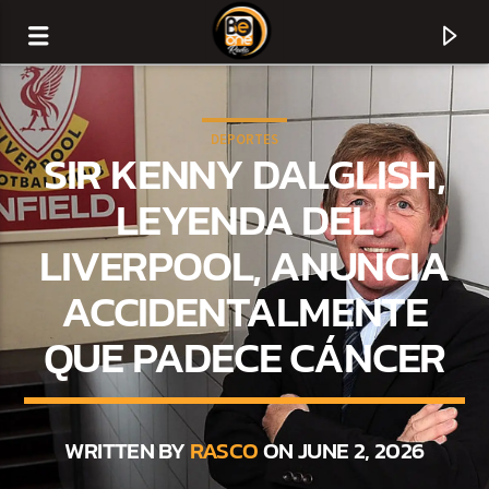
DEPORTES
SIR KENNY DALGLISH,
LEYENDA DEL
LIVERPOOL, ANUNCIA
ACCIDENTALMENTE
QUE PADECE CÁNCER
CURRENT TRACK
TITLE
WRITTEN BY
RASCO
ON JUNE 2, 2026
ARTIST