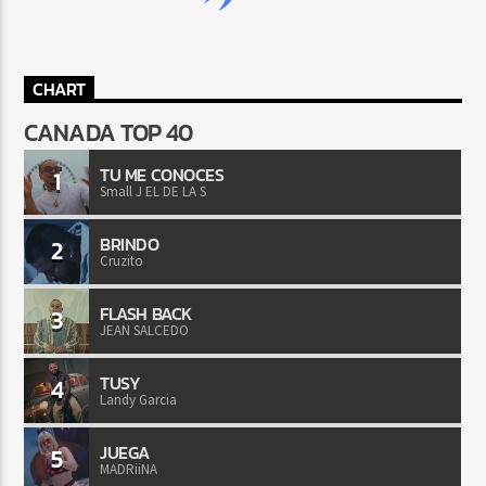
CHART
CANADA TOP 40
TU ME CONOCES
1
Small J EL DE LA S
BRINDO
2
Cruzito
FLASH BACK
3
JEAN SALCEDO
TUSY
4
Landy Garcia
JUEGA
5
MADRiiNA