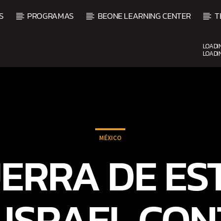
S
PROGRAMAS
BEONE LEARNING CENTER
T
LOADI
LOADI
CURRENT SHOW
FIESTA DJ MIX
9:00 PM
12:00 AM
MÉXICO
UERRA DE ES
 ISRAEL CON