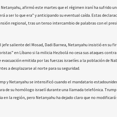
n Netanyahu, afirmó este martes que el régimen iraní ha sufrido u
rá a ser lo que era” y anticipando su eventual caída. Estas declara
nsión regional, tras un tenso intercambio de palabras con el pres
jefe saliente del Mosad, Dadi Barnea, Netanyahu insistió en su fi
istas” en Líbano si la milicia Hezbolá no cesa sus ataques contra 
 evacuación emitida por las fuerzas israelíes a la población de Nab
entes a desplazarse al norte para su seguridad.
ump y Netanyahu se intensificó cuando el mandatario estadounide
tura de su homólogo israelí durante una llamada telefónica. Trump
ia en la región, pero Netanyahu ha dejado claro que no modificará 