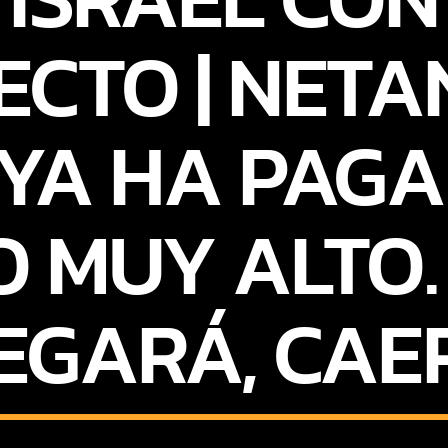
ECTO | NET
 YA HA PAG
O MUY ALTO. 
EGARÁ, CAE