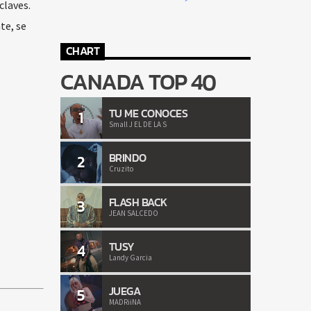
claves.
te, se
CHART
CANADA TOP 40
TU ME CONOCES
1
Small J EL DE LA S
BRINDO
2
Cruzito
FLASH BACK
3
JEAN SALCEDO
TUSY
4
Landy Garcia
JUEGA
5
MADRiiNA