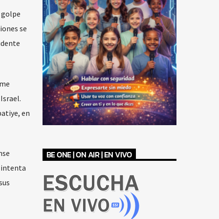
n golpe
ciones se
idente
rme
Israel.
atiye, en
nse
BE ONE | ON AIR | EN VIVO
 intenta
sus