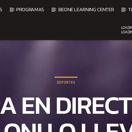
S
PROGRAMAS
BEONE LEARNING CENTER
T
LOADI
LOADI
CURRENT SHOW
UPCOMING SHOW
DJ MIX
VI
12:00 AM
2:00 AM
2:00 
DEPORTES
A EN DIREC
ONI LO LLE