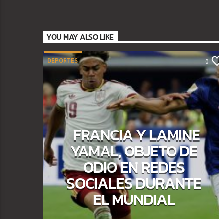
YOU MAY ALSO LIKE
DEPORTES
0
FRANCIA Y LAMINE
YAMAL, OBJETO DE
ODIO EN REDES
SOCIALES DURANTE
EL MUNDIAL