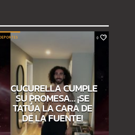
DEPORTES
0
CUCURELLA CUMPLE
SU PROMESA… ¡SE
TATÚA LA CARA DE
DE LA FUENTE!