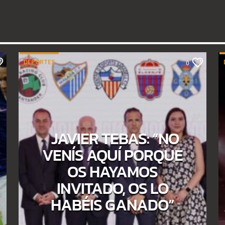
DEPORTES
0
JAVIER TEBAS: “NO
VENÍS AQUÍ PORQUE
OS HAYAMOS
INVITADO, OS LO
HABÉIS GANADO”