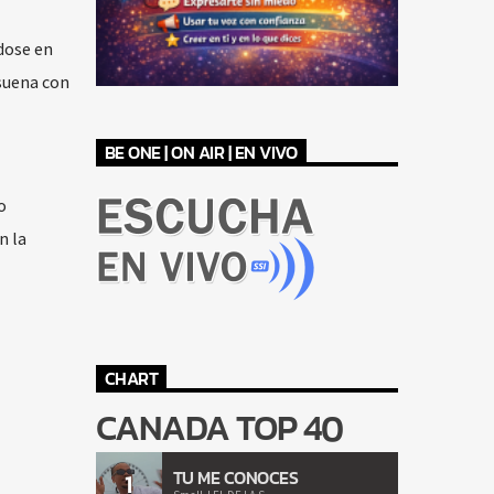
dose en
esuena con
BE ONE | ON AIR | EN VIVO
o
n la
CHART
CANADA TOP 40
TU ME CONOCES
1