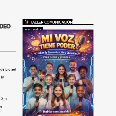
TALLER COMUNICACIÓN
ÍDEO
LOCUCIÓN
de Lionel
 la
 Sin
er