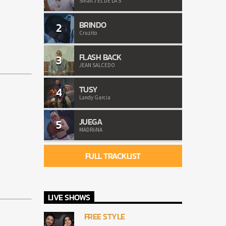
Small J EL DE LA S
BRINDO
2
Cruzito
FLASH BACK
3
JEAN SALCEDO
TUSY
4
Landy Garcia
JUEGA
5
MADRiiNA
FULL TRACKLIST
LIVE SHOWS
FREE STYLE