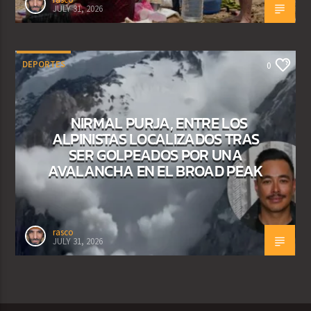
JULY 31, 2026
DEPORTES
0
NIRMAL PURJA, ENTRE LOS
ALPINISTAS LOCALIZADOS TRAS
SER GOLPEADOS POR UNA
AVALANCHA EN EL BROAD PEAK
rasco
JULY 31, 2026