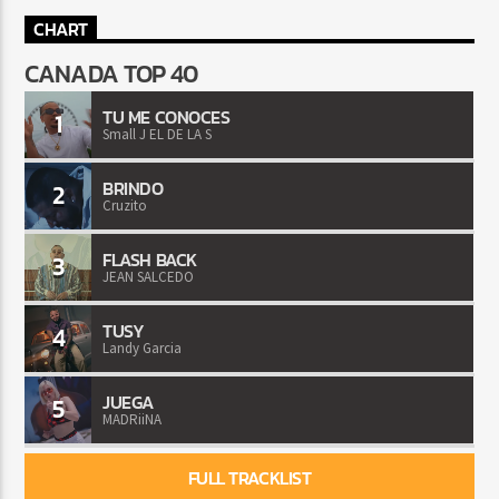
CHART
CANADA TOP 40
TU ME CONOCES
1
Small J EL DE LA S
BRINDO
2
Cruzito
FLASH BACK
3
JEAN SALCEDO
TUSY
4
Landy Garcia
JUEGA
5
MADRiiNA
FULL TRACKLIST