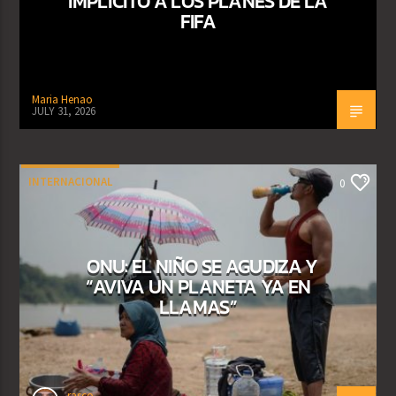
IMPLÍCITO A LOS PLANES DE LA
FIFA
Maria Henao
JULY 31, 2026
INTERNACIONAL
0
ONU: EL NIÑO SE AGUDIZA Y
“AVIVA UN PLANETA YA EN
LLAMAS”
rasco