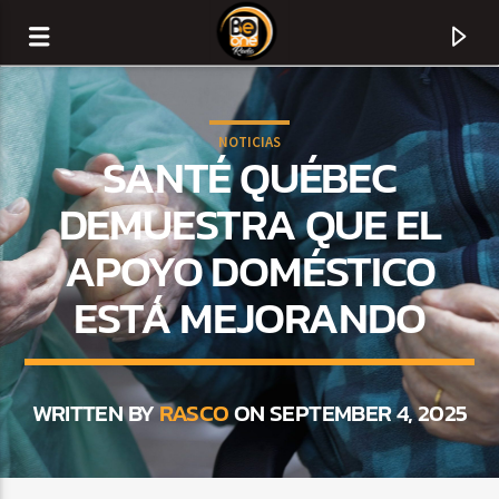
NOTICIAS
SANTÉ QUÉBEC
DEMUESTRA QUE EL
APOYO DOMÉSTICO
ESTÁ MEJORANDO
WRITTEN BY
RASCO
ON SEPTEMBER 4, 2025
CURRENT TRACK
TITLE
ARTIST