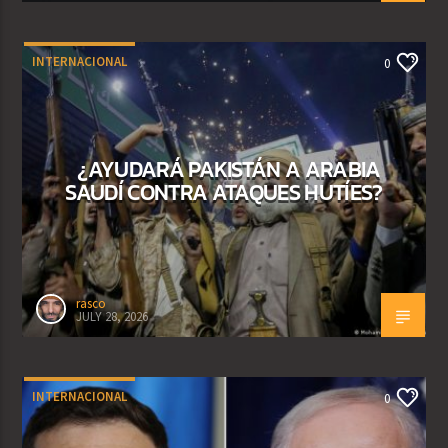
INTERNACIONAL
0
¿AYUDARÁ PAKISTÁN A ARABIA
SAUDÍ CONTRA ATAQUES HUTÍES?
rasco
JULY 28, 2026
INTERNACIONAL
0