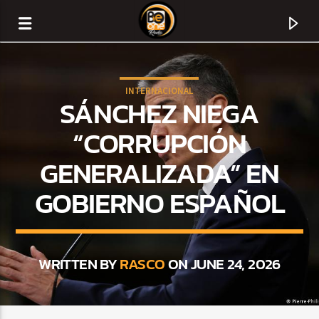
INTERNACIONAL
SÁNCHEZ NIEGA
“CORRUPCIÓN
GENERALIZADA” EN
GOBIERNO ESPAÑOL
WRITTEN BY
RASCO
ON JUNE 24, 2026
CURRENT TRACK
TITLE
ARTIST