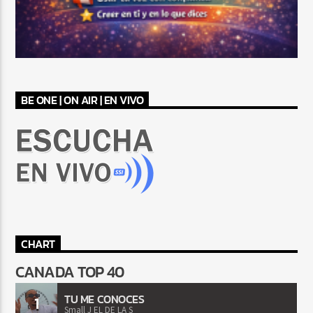
BE ONE | ON AIR | EN VIVO
CHART
CANADA TOP 40
TU ME CONOCES
1
Small J EL DE LA S