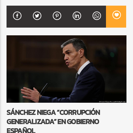
CURRENT SHOW
FIESTA DJ MIX
9:00 PM
12:00 AM
Beone Radio
SÁNCHEZ NIEGA “CORRUPCIÓN
GENERALIZADA” EN GOBIERNO
ESPAÑOL