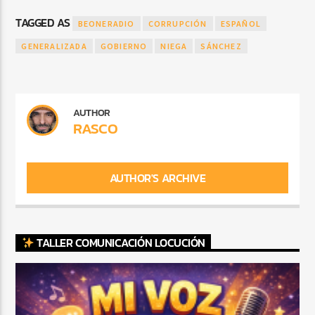
TAGGED AS
BEONERADIO
CORRUPCIÓN
ESPAÑOL
GENERALIZADA
GOBIERNO
NIEGA
SÁNCHEZ
AUTHOR
RASCO
AUTHOR'S ARCHIVE
TALLER COMUNICACIÓN LOCUCIÓN