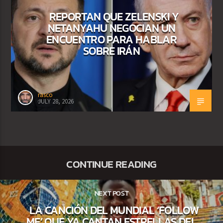
REPORTAN QUE ZELENSKI Y
NETANYAHU NEGOCIAN UN
ENCUENTRO PARA HABLAR
SOBRE IRÁN
rasco
JULY 28, 2026
CONTINUE READING
NEXT POST
LA CANCIÓN DEL MUNDIAL ‘FOLLOW
ME’ QUE YA CANTAN ESTRELLAS DEL