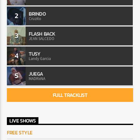
BRINDO
2
Cruzito
FLASH BACK
3
JEAN SALCEDO
TUSY
4
Landy Garcia
JUEGA
5
MADRiiNA
FULL TRACKLIST
LIVE SHOWS
FREE STYLE