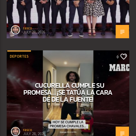
rasco
JULY 28, 2026
DEPORTES
0
CUCURELLA CUMPLE SU
PROMESA… ¡SE TATÚA LA CARA
DE DE LA FUENTE!
rasco
JULY 28, 2026