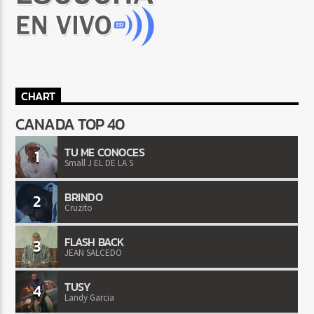
CHART
CANADA TOP 40
TU ME CONOCES
1
Small J EL DE LA S
BRINDO
2
Cruzito
FLASH BACK
3
JEAN SALCEDO
TUSY
4
Landy Garcia