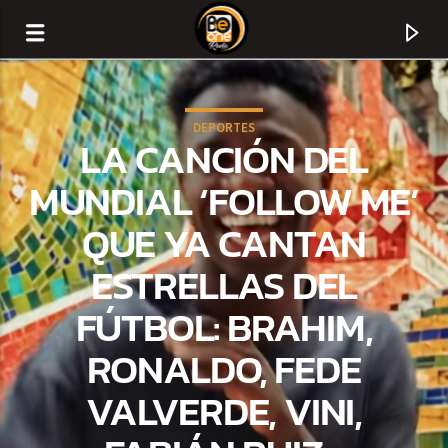
DEPORTES
LA CANCIÓN DEL
MUNDIAL ‘FOLLOW ME’
QUE YA CANTAN
ESTRELLAS DEL
FÚTBOL: BRAHIM,
RONALDO, FEDE
CURRENT TRACK
VALVERDE, VINI,
TITLE
ARTIST