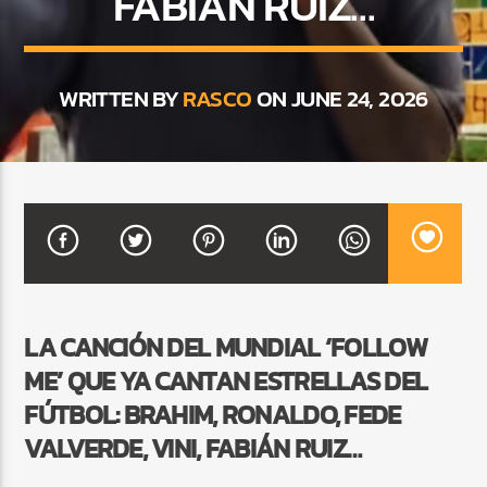
FABIÁN RUIZ…
CURRENT SHOW
WRITTEN BY
RASCO
ON JUNE 24, 2026
FIESTA DJ MIX
9:00 PM
12:00 AM
Beone Radio
LA CANCIÓN DEL MUNDIAL ‘FOLLOW
ME’ QUE YA CANTAN ESTRELLAS DEL
FÚTBOL: BRAHIM, RONALDO, FEDE
VALVERDE, VINI, FABIÁN RUIZ…