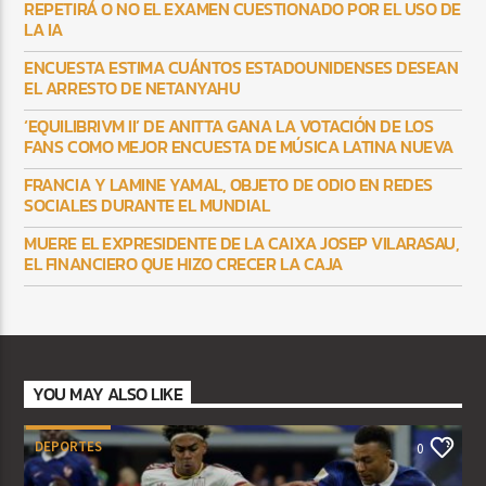
REPETIRÁ O NO EL EXAMEN CUESTIONADO POR EL USO DE
LA IA
ENCUESTA ESTIMA CUÁNTOS ESTADOUNIDENSES DESEAN
EL ARRESTO DE NETANYAHU
‘EQUILIBRIVM II’ DE ANITTA GANA LA VOTACIÓN DE LOS
FANS COMO MEJOR ENCUESTA DE MÚSICA LATINA NUEVA
FRANCIA Y LAMINE YAMAL, OBJETO DE ODIO EN REDES
SOCIALES DURANTE EL MUNDIAL
MUERE EL EXPRESIDENTE DE LA CAIXA JOSEP VILARASAU,
EL FINANCIERO QUE HIZO CRECER LA CAJA
YOU MAY ALSO LIKE
DEPORTES
0