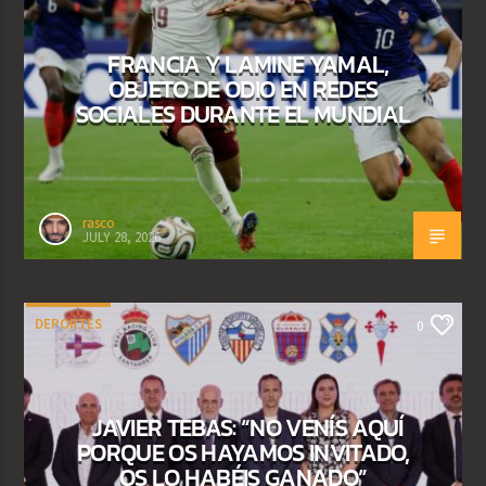
FRANCIA Y LAMINE YAMAL,
OBJETO DE ODIO EN REDES
SOCIALES DURANTE EL MUNDIAL
rasco
JULY 28, 2026
DEPORTES
0
JAVIER TEBAS: “NO VENÍS AQUÍ
PORQUE OS HAYAMOS INVITADO,
OS LO HABÉIS GANADO”