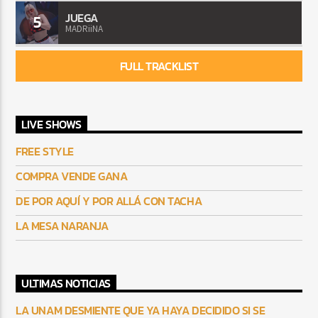
JUEGA
5
MADRiiNA
FULL TRACKLIST
LIVE SHOWS
FREE STYLE
COMPRA VENDE GANA
DE POR AQUÍ Y POR ALLÁ CON TACHA
LA MESA NARANJA
ULTIMAS NOTICIAS
LA UNAM DESMIENTE QUE YA HAYA DECIDIDO SI SE