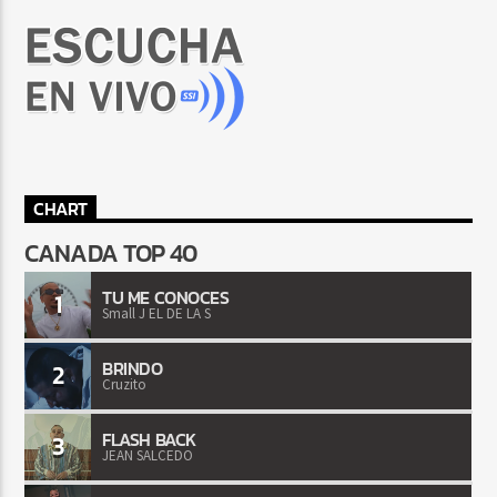
CHART
CANADA TOP 40
TU ME CONOCES
1
Small J EL DE LA S
BRINDO
2
Cruzito
FLASH BACK
3
JEAN SALCEDO