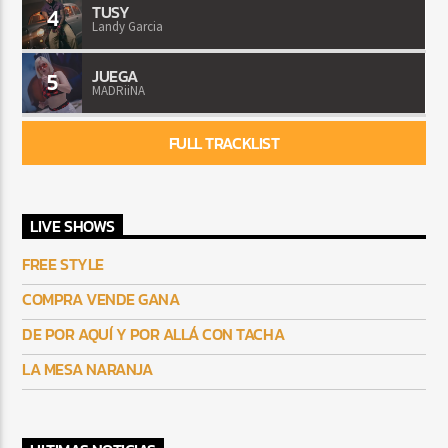
TUSY
4
Landy Garcia
JUEGA
5
MADRiiNA
FULL TRACKLIST
LIVE SHOWS
FREE STYLE
COMPRA VENDE GANA
DE POR AQUÍ Y POR ALLÁ CON TACHA
LA MESA NARANJA