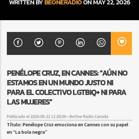
WRITTEN BY
BEONERADIO
ON MAY 22, 2026
CURRENT SHOW
BACHATA PARA EL CAMINO
5:00 PM
7:00 PM
PENÉLOPE CRUZ, EN CANNES: “AÚN NO
Beone Radio
ESTAMOS EN UN MUNDO JUSTO NI
PARA EL COLECTIVO LGTBIQ+ NI PARA
LAS MUJERES”
Publicado el 2026-05-22 11:30:00 • BeOne Radio Canada
Título: Penélope Cruz emociona en Cannes con su papel
en “La bola negra”