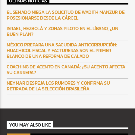
ULTIMAS NOTICIAS
EL SENADO NIEGA LA SOLICITUD DE WADITH MANZUR DE
POSESIONARSE DESDE LA CÁRCEL
ISRAEL, HEZBOLÁ Y ZONAS PILOTO EN EL LÍBANO, ¿UN
BUEN PLAN?
MÉXICO PREPARA UNA SACUDIDA ANTICORRUPCIÓN:
HUACHICOL FISCAL Y FACTURERAS SON EL PRIMER
BLANCO DE UNA REFORMA DE CALADO
COACHING DE ACENTO EN CANADÁ: ¿SU ACENTO AFECTA
SU CARRERA?
NEYMAR DESPEJA LOS RUMORES Y CONFIRMA SU
RETIRADA DE LA SELECCIÓN BRASILEÑA
YOU MAY ALSO LIKE