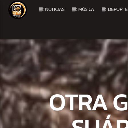
NOTICIAS
MÚSICA
DEPORTE
CURRENT TRACK
TITLE
ARTIST
OTRA G
SUÁR