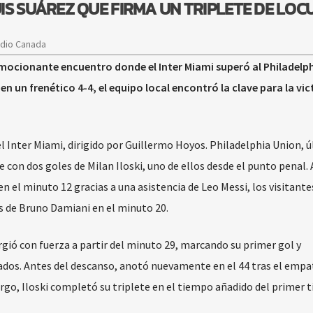
IS SUÁREZ QUE FIRMA UN TRIPLETE DE LOC
adio Canada
 emocionante encuentro donde el Inter Miami superó al Philadelp
en un frenético 4-4, el equipo local encontró la clave para la vic
 Inter Miami, dirigido por Guillermo Hoyos. Philadelphia Union, 
con dos goles de Milan Iloski, uno de ellos desde el punto penal.
 el minuto 12 gracias a una asistencia de Leo Messi, los visitante
s de Bruno Damiani en el minuto 20.
ergió con fuerza a partir del minuto 29, marcando su primer gol y
nados. Antes del descanso, anotó nuevamente en el 44 tras el empa
, Iloski completó su triplete en el tiempo añadido del primer 