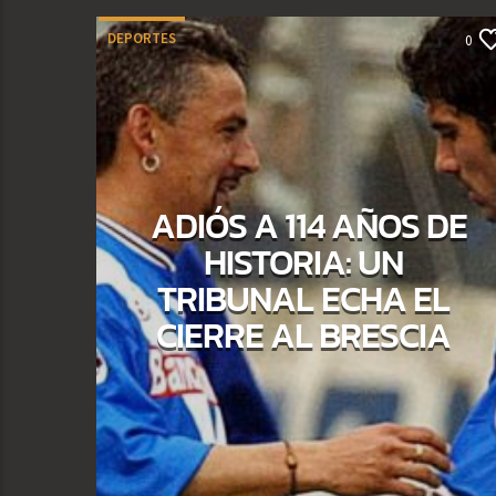
DEPORTES
0
ADIÓS A 114 AÑOS DE
HISTORIA: UN
TRIBUNAL ECHA EL
CIERRE AL BRESCIA