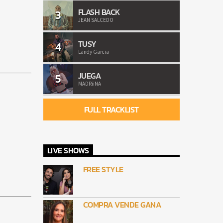
FLASH BACK
3
JEAN SALCEDO
TUSY
4
Landy Garcia
JUEGA
5
MADRiiNA
FULL TRACKLIST
LIVE SHOWS
FREE STYLE
COMPRA VENDE GANA