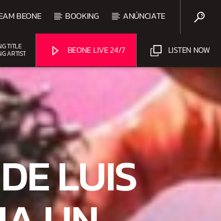
EAM BEONE
BOOKING
ANÚNCIATE
NG TITLE
BEONE LIVE 24/7
LISTEN NOW
NG ARTIST
UPCOMING SHOW
BACHATA Y VALLENATO
9:00 AM
11:00 AM
Beone Radio
DE LUIS
MA UN