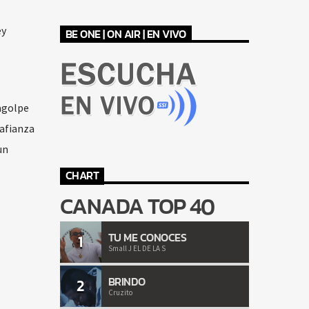
ey
BE ONE | ON AIR | EN VIVO
agolpe
 afianza
un
CHART
CANADA TOP 40
TU ME CONOCES
1
Small J EL DE LA S
BRINDO
2
Cruzito