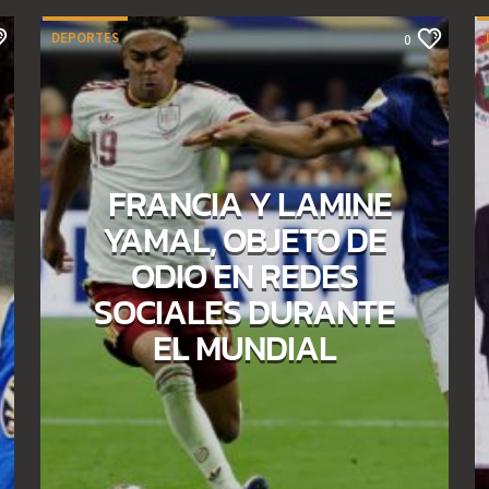
DEPORTES
0
FRANCIA Y LAMINE
YAMAL, OBJETO DE
ODIO EN REDES
SOCIALES DURANTE
EL MUNDIAL