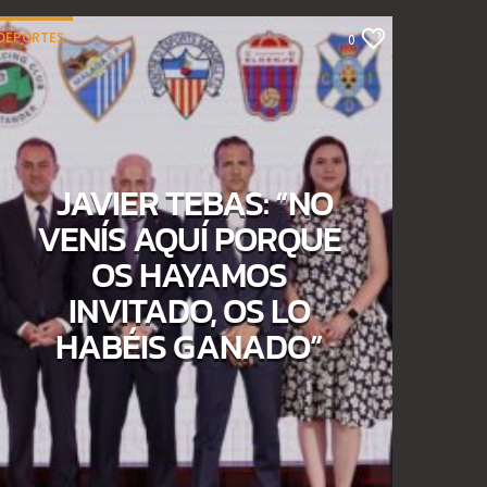
DEPORTES
0
JAVIER TEBAS: “NO
VENÍS AQUÍ PORQUE
OS HAYAMOS
INVITADO, OS LO
HABÉIS GANADO”