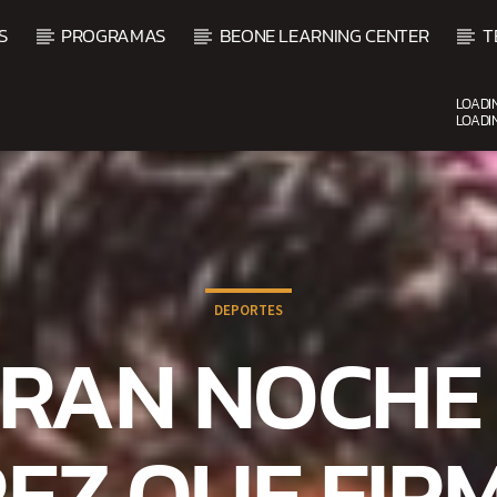
S
PROGRAMAS
BEONE LEARNING CENTER
T
LOADI
LOADI
CURRENT SHOW
SALSA MATUTINA
6:00 AM
9:00 AM
DEPORTES
RAN NOCHE 
EZ QUE FIR