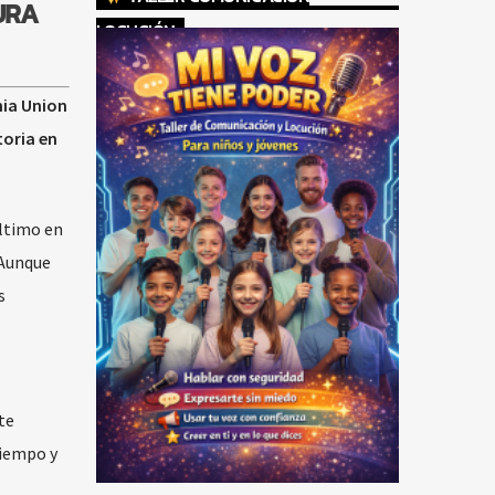
URA
LOCUCIÓN
hia Union
toria en
último en
 Aunque
s
te
tiempo y