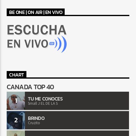
BE ONE | ON AIR | EN VIVO
CHART
CANADA TOP 40
TU ME CONOCES
1
Small J EL DE LA S
BRINDO
2
Cruzito