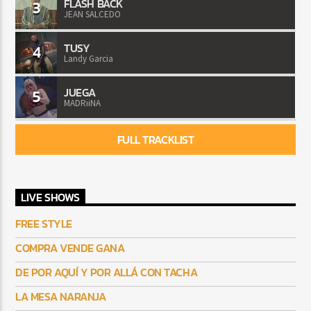
FLASH BACK
3
JEAN SALCEDO
TUSY
4
Landy Garcia
JUEGA
5
MADRiiNA
FULL TRACKLIST
LIVE SHOWS
FREE STYLE
COMPRA VENDE GANA
DE POR AQUÍ Y POR ALLÁ CON TACHA
LA MESA NARANJA