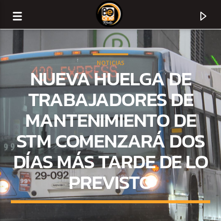
NOTICIAS
NUEVA HUELGA DE
TRABAJADORES DE
MANTENIMIENTO DE
STM COMENZARÁ DOS
DÍAS MÁS TARDE DE LO
PREVISTO
CURRENT TRACK
TITLE
ARTIST