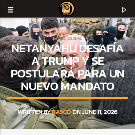
INTERNACIONAL
NETANYAHU DESAFÍA
A TRUMP Y SE
POSTULARÁ PARA UN
NUEVO MANDATO
WRITTEN BY
RASCO
ON JUNE 11, 2026
CURRENT TRACK
TITLE
ARTIST