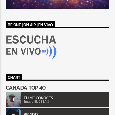
BE ONE | ON AIR | EN VIVO
CHART
CANADA TOP 40
TU ME CONOCES
1
Small J EL DE LA S
BRINDO