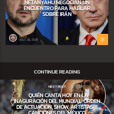
NETANYAHU NEGOCIAN UN
ENCUENTRO PARA HABLAR
SOBRE IRÁN
rasco
JULY 28, 2026
CONTINUE READING
NEXT POST
QUIÉN CANTA HOY EN LA
INAGURACIÓN DEL MUNDIAL: ORDEN
DE ACTUACIÓN, SHOW, ARTISTAS Y
CANCIONES DEL MÉXICO