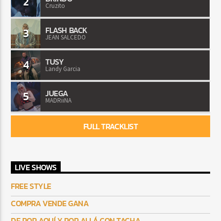
2
Cruzito
FLASH BACK
3
JEAN SALCEDO
TUSY
4
Landy Garcia
JUEGA
5
MADRiiNA
FULL TRACKLIST
LIVE SHOWS
FREE STYLE
COMPRA VENDE GANA
DE POR AQUÍ Y POR ALLÁ CON TACHA