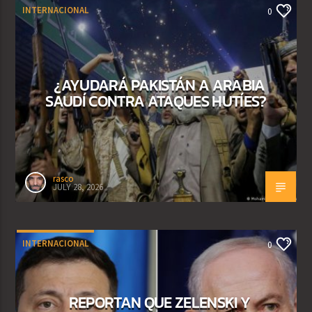
INTERNACIONAL
0
¿AYUDARÁ PAKISTÁN A ARABIA
SAUDÍ CONTRA ATAQUES HUTÍES?
rasco
JULY 28, 2026
INTERNACIONAL
0
REPORTAN QUE ZELENSKI Y