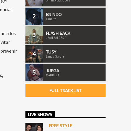
 gel
Small J EL DE LA S
tencias
BRINDO
2
Cruzito
FLASH BACK
3
an a los
JEAN SALCEDO
vitar
 prevenir
TUSY
4
Landy Garcia
JUEGA
5
s,
MADRiiNA
FULL TRACKLIST
LIVE SHOWS
FREE STYLE