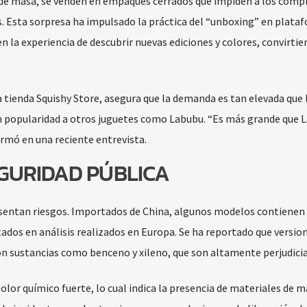
s de masa, se venden en empaques cerrados que impiden a los comp
s. Esta sorpresa ha impulsado la práctica del “unboxing” en plata
la experiencia de descubrir nuevas ediciones y colores, convirtie
 tienda Squishy Store, asegura que la demanda es tan elevada que 
 popularidad a otros juguetes como Labubu. “Es más grande que L
irmó en una reciente entrevista.
GURIDAD PÚBLICA
resentan riesgos. Importados de China, algunos modelos contienen
ados en análisis realizados en Europa. Se ha reportado que versio
on sustancias como benceno y xileno, que son altamente perjudicia
or químico fuerte, lo cual indica la presencia de materiales de m