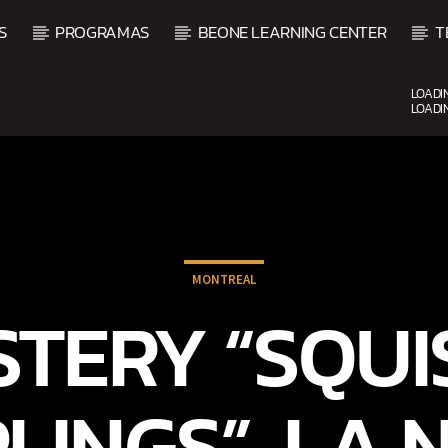
S
PROGRAMAS
BEONE LEARNING CENTER
T
LOADI
LOADI
CURRENT SHOW
FIESTA DJ MIX
9:00 PM
12:00 AM
MONTREAL
STERY “SQUI
LINGS”, LA 