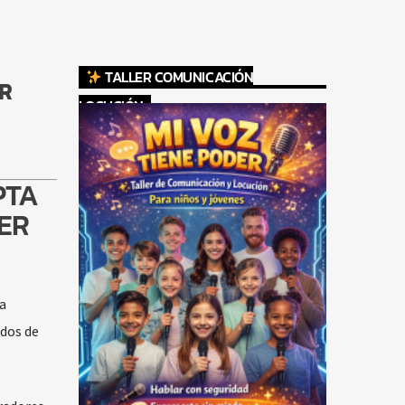
TALLER COMUNICACIÓN
R
LOCUCIÓN
PTA
SER
a
ados de