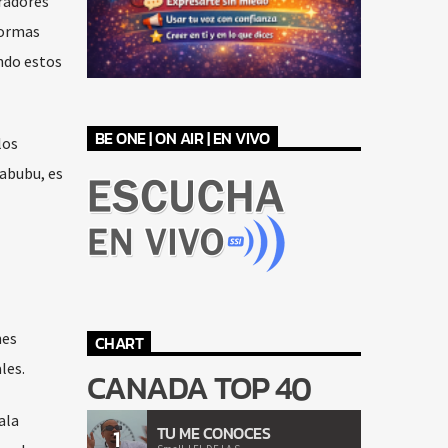
radores
formas
ndo estos
BE ONE | ON AIR | EN VIVO
los
abubu, es
nes
CHART
les.
CANADA TOP 40
ala
TU ME CONOCES
1