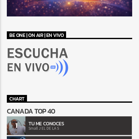
BE ONE | ON AIR | EN VIVO
CHART
CANADA TOP 40
TU ME CONOCES
1
Small J EL DE LA S