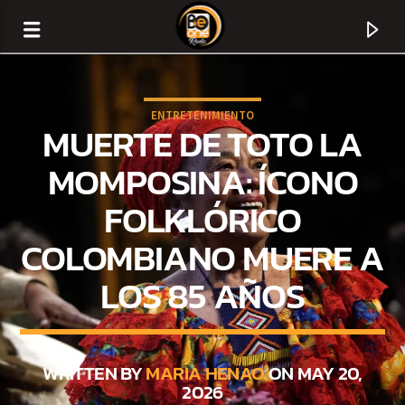
ENTRETENIMIENTO
MUERTE DE TOTO LA
MOMPOSINA: ÍCONO
FOLKLÓRICO
COLOMBIANO MUERE A
LOS 85 AÑOS
CURRENT TRACK
TITLE
WRITTEN BY
MARIA HENAO
ON MAY 20,
2026
ARTIST