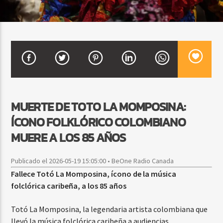
CURRENT SHOW
DJ MIX
12:00 AM
2:00 AM
MUERTE DE TOTO LA MOMPOSINA:
Beone Radio
ÍCONO FOLKLÓRICO COLOMBIANO
MUERE A LOS 85 AÑOS
Publicado el 2026-05-19 15:05:00 • BeOne Radio Canada
Fallece Totó La Momposina, ícono de la música
folclórica caribeña, a los 85 años
Totó La Momposina, la legendaria artista colombiana que
llevó la música folclórica caribeña a audiencias