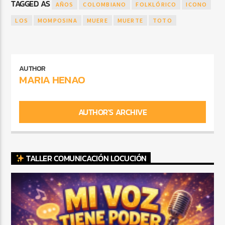
TAGGED AS
AÑOS
COLOMBIANO
FOLKLÓRICO
ICONO
LOS
MOMPOSINA
MUERE
MUERTE
TOTO
AUTHOR
MARIA HENAO
AUTHOR'S ARCHIVE
TALLER COMUNICACIÓN LOCUCIÓN