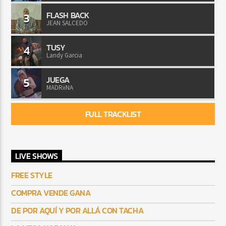
FLASH BACK
3
JEAN SALCEDO
TUSY
4
Landy Garcia
JUEGA
5
MADRiiNA
FULL TRACKLIST
LIVE SHOWS
FREE STYLE
COMPRA VENDE GANA
DE POR AQUÍ Y POR ALLÁ CON TACHA