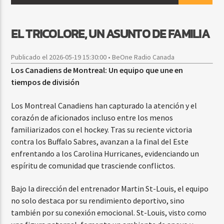
EL TRICOLORE, UN ASUNTO DE FAMILIA
CURRENT SHOW
BALADAS Y VALLENATO
Publicado el 2026-05-19 15:30:00 • BeOne Radio Canada
3:00 PM
5:00 PM
Los Canadiens de Montreal: Un equipo que une en
tiempos de división
Los Montreal Canadiens han capturado la atención y el
corazón de aficionados incluso entre los menos
Beone Radio
familiarizados con el hockey. Tras su reciente victoria
contra los Buffalo Sabres, avanzan a la final del Este
enfrentando a los Carolina Hurricanes, evidenciando un
espíritu de comunidad que trasciende conflictos.
Bajo la dirección del entrenador Martin St-Louis, el equipo
no solo destaca por su rendimiento deportivo, sino
también por su conexión emocional. St-Louis, visto como