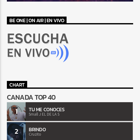
BE ONE | ON AIR | EN VIVO
CHART
CANADA TOP 40
TU ME CONOCES
1
Small J EL DE LA S
BRINDO
2
Cruzito