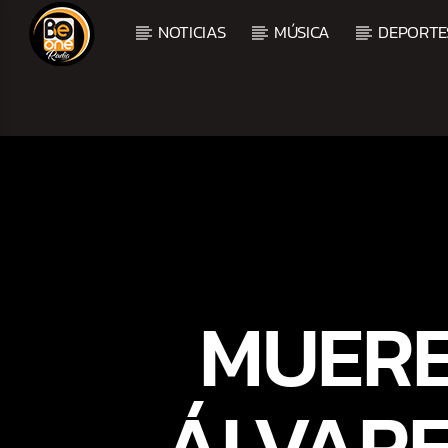
NOTICIAS
MÚSICA
DEPORTE
CURRENT TRACK
TITLE
ARTIST
MUERE 
ÁLVARE