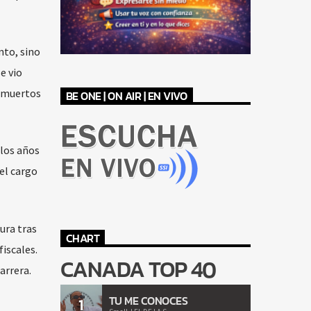
nto, sino
e vio
z muertos
BE ONE | ON AIR | EN VIVO
 los años
el cargo
ura tras
CHART
fiscales.
CANADA TOP 40
arrera.
TU ME CONOCES
1