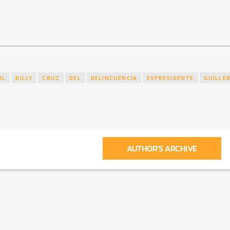
UL
BILLY
CRUZ
DEL
DELINCUENCIA
EXPRESIDENTE
GUILLE
AUTHOR'S ARCHIVE