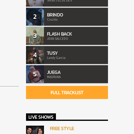
Small J EL DE LA S
BRINDO
2
Cruzito
FLASH BACK
3
JEAN SALCEDO
TUSY
4
Landy Garcia
JUEGA
5
MADRiiNA
FULL TRACKLIST
LIVE SHOWS
FREE STYLE