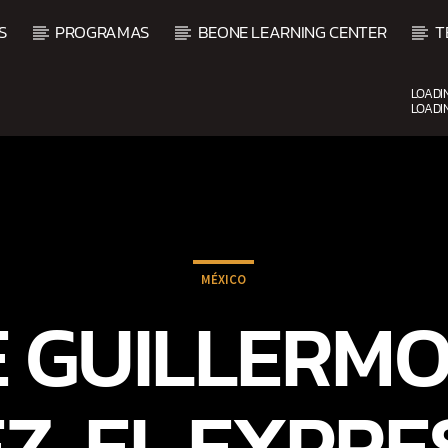
S
PROGRAMAS
BEONE LEARNING CENTER
T
LOADI
LOADI
CURRENT SHOW
UPCOMING SHOW
DJ MIX
VI
12:00 AM
2:00 AM
2:00 
MÉXICO
GUILLERMO 
Z, EL EXPRE