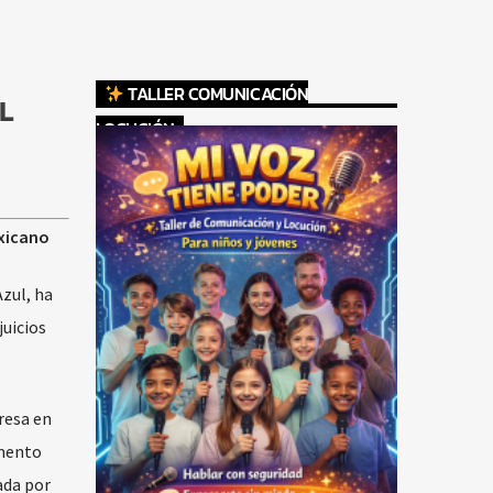
TALLER COMUNICACIÓN
L
LOCUCIÓN
exicano
Azul, ha
juicios
resa en
emento
ada por