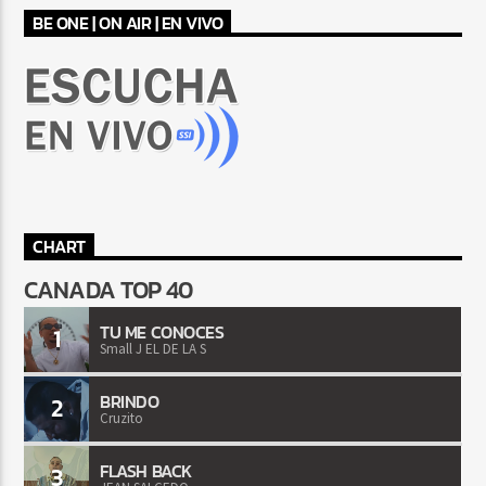
BE ONE | ON AIR | EN VIVO
CHART
CANADA TOP 40
TU ME CONOCES
1
Small J EL DE LA S
BRINDO
2
Cruzito
FLASH BACK
3