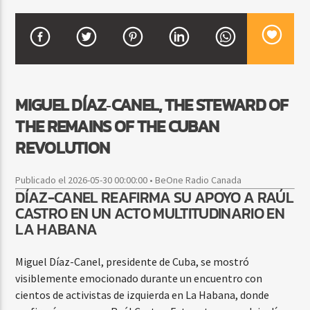
CURRENT SHOW
BALADAS Y VALLENATO
2:00 PM
5:00 PM
MIGUEL DÍAZ‑CANEL, THE STEWARD OF
THE REMAINS OF THE CUBAN
REVOLUTION
Beone Radio
Publicado el 2026-05-30 00:00:00 • BeOne Radio Canada
DÍAZ-CANEL REAFIRMA SU APOYO A RAÚL
CASTRO EN UN ACTO MULTITUDINARIO EN
LA HABANA
Miguel Díaz-Canel, presidente de Cuba, se mostró
visiblemente emocionado durante un encuentro con
cientos de activistas de izquierda en La Habana, donde