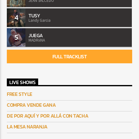
JEAN SALCEDO
TUSY
4
Landy Garcia
JUEGA
5
MADRiiNA
FULL TRACKLIST
LIVE SHOWS
FREE STYLE
COMPRA VENDE GANA
DE POR AQUÍ Y POR ALLÁ CON TACHA
LA MESA NARANJA