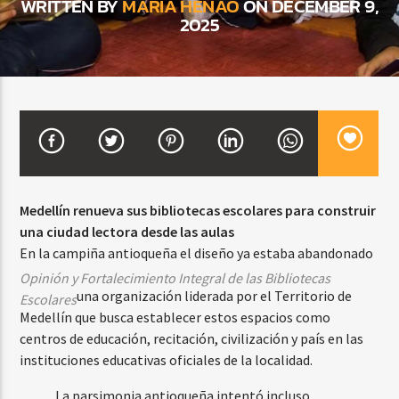
WRITTEN BY
MARIA HENAO
ON DECEMBER 9,
2025
CURRENT SHOW
VIBRAS TROPICALES
2:00 AM
4:00 AM
Medellín renueva sus bibliotecas escolares para construir
Beone Radio
una ciudad lectora desde las aulas
En la campiña antioqueña el diseño ya estaba abandonado
Opinión y Fortalecimiento Integral de las Bibliotecas
una organización liderada por el Territorio de
Escolares
Medellín que busca establecer estos espacios como
centros de educación, recitación, civilización y país en las
instituciones educativas oficiales de la localidad.
La parsimonia antioqueña intentó incluso