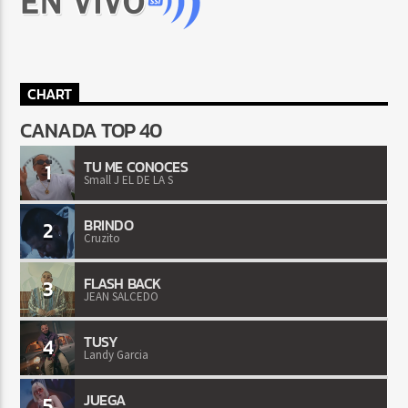
CHART
CANADA TOP 40
TU ME CONOCES
1
Small J EL DE LA S
BRINDO
2
Cruzito
FLASH BACK
3
JEAN SALCEDO
TUSY
4
Landy Garcia
JUEGA
5