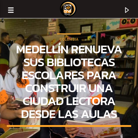
COLOMBIA
MEDELLÍN RENUEVA
SUS BIBLIOTECAS
ESCOLARES PARA
CONSTRUIR UNA
CIUDAD LECTORA
DESDE LAS AULAS
CURRENT TRACK
TITLE
ARTIST