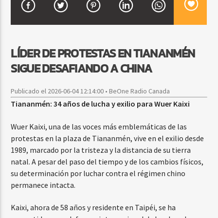
CURRENT SHOW
LÍDER DE PROTESTAS EN TIANANMÉN
DJ MIX
12:00 AM
2:00 AM
SIGUE DESAFIANDO A CHINA
Publicado el 2026-06-04 12:14:00 • BeOne Radio Canada
Tiananmén: 34 años de lucha y exilio para Wuer Kaixi
Beone Radio
Wuer Kaixi, una de las voces más emblemáticas de las
protestas en la plaza de Tiananmén, vive en el exilio desde
1989, marcado por la tristeza y la distancia de su tierra
natal. A pesar del paso del tiempo y de los cambios físicos,
su determinación por luchar contra el régimen chino
permanece intacta.
Kaixi, ahora de 58 años y residente en Taipéi, se ha