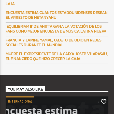
LA IA
ENCUESTA ESTIMA CUÁNTOS ESTADOUNIDENSES DESEAN
EL ARRESTO DE NETANYAHU
‘EQUILIBRIVM II’ DE ANITTA GANA LA VOTACIÓN DE LOS
FANS COMO MEJOR ENCUESTA DE MÚSICA LATINA NUEVA
FRANCIA Y LAMINE YAMAL, OBJETO DE ODIO EN REDES
SOCIALES DURANTE EL MUNDIAL
MUERE EL EXPRESIDENTE DE LA CAIXA JOSEP VILARASAU,
EL FINANCIERO QUE HIZO CRECER LA CAJA
YOU MAY ALSO LIKE
INTERNACIONAL
0