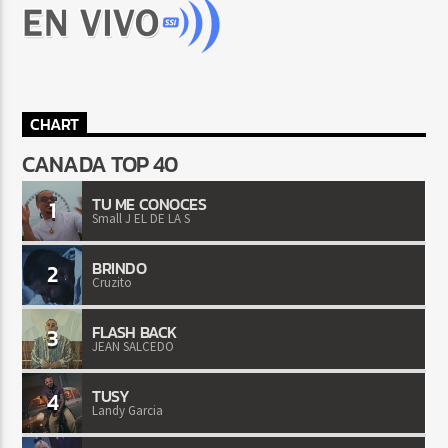
CHART
CANADA TOP 40
TU ME CONOCES
1
Small J EL DE LA S
BRINDO
2
Cruzito
FLASH BACK
3
JEAN SALCEDO
TUSY
4
Landy Garcia