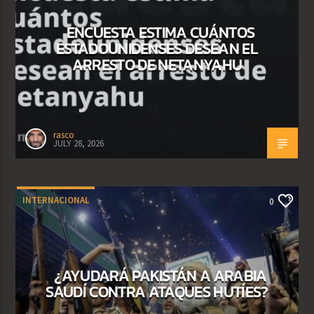
ENCUESTA ESTIMA CUÁNTOS
ESTADOUNIDENSES DESEAN EL
ARRESTO DE NETANYAHU
rasco
JULY 28, 2026
INTERNACIONAL
0
¿AYUDARÁ PAKISTÁN A ARABIA
SAUDÍ CONTRA ATAQUES HUTÍES?