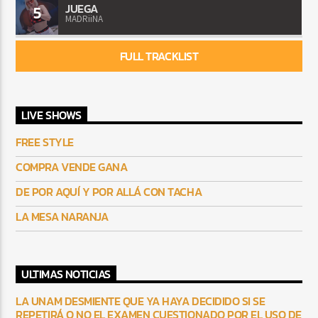
JUEGA
5
MADRiiNA
FULL TRACKLIST
LIVE SHOWS
FREE STYLE
COMPRA VENDE GANA
DE POR AQUÍ Y POR ALLÁ CON TACHA
LA MESA NARANJA
ULTIMAS NOTICIAS
LA UNAM DESMIENTE QUE YA HAYA DECIDIDO SI SE
REPETIRÁ O NO EL EXAMEN CUESTIONADO POR EL USO DE