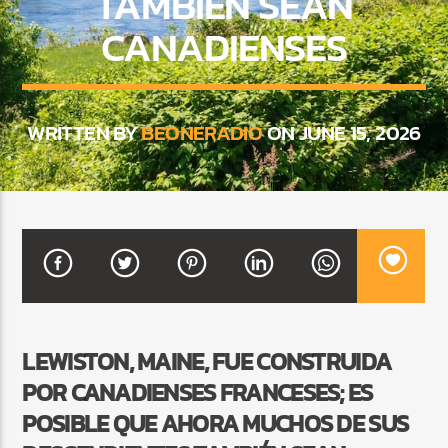
TAMBIÉN SEAN
CANADIENSES
CURRENT SHOW
VIBRAS TROPICALES
WRITTEN BY
BEONERADIO
ON JUNE 15, 2026
2:00 AM
4:00 AM
Beone Radio
LEWISTON, MAINE, FUE CONSTRUIDA
POR CANADIENSES FRANCESES; ES
POSIBLE QUE AHORA MUCHOS DE SUS