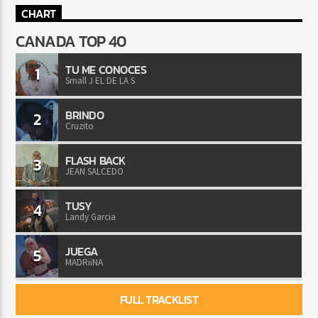
CHART
CANADA TOP 40
TU ME CONOCES
1
Small J EL DE LA S
BRINDO
2
Cruzito
FLASH BACK
3
JEAN SALCEDO
TUSY
4
Landy Garcia
JUEGA
5
MADRiiNA
FULL TRACKLIST