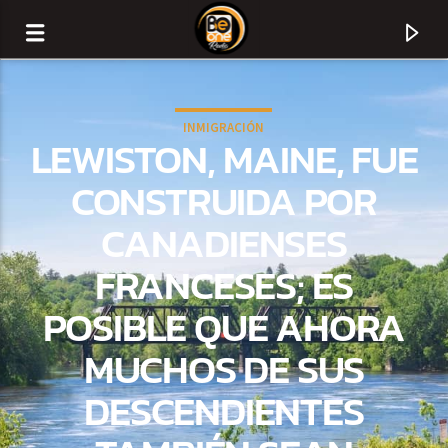
INMIGRACIÓN
LEWISTON, MAINE, FUE
CONSTRUIDA POR
CANADIENSES
FRANCESES; ES
POSIBLE QUE AHORA
MUCHOS DE SUS
CURRENT TRACK
DESCENDIENTES
TITLE
ARTIST