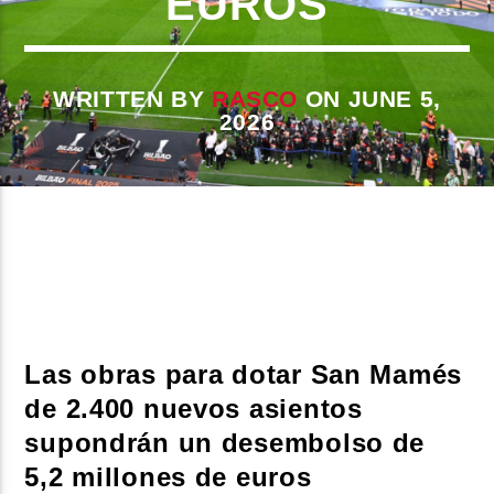
EUROS
CURRENT SHOW
WRITTEN BY
RASCO
ON JUNE 5,
2026
BEATS URBANOS
11:00 AM
1:00 PM
Beone Radio
Las obras para dotar San Mamés
de 2.400 nuevos asientos
supondrán un desembolso de
5,2 millones de euros