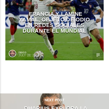
FRANCIA Y LAMINE
YAMAL, OBJETO DE ODIO
EN REDES SOCIALES
DURANTE EL MUNDIAL
rasco
JULY 28, 2026
CONTINUE READING
NEXT POST
DHARIUS EXPLORA LA