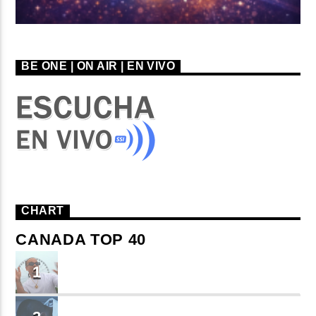
BE ONE | ON AIR | EN VIVO
CHART
CANADA TOP 40
TU ME CONOCES
1
Small J EL DE LA S
BRINDO