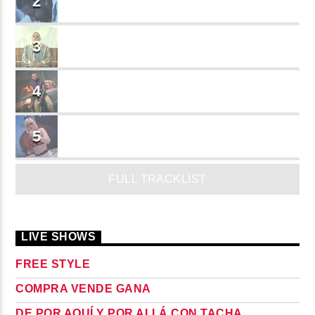
2
Cruzito
FLASH BACK
3
JEAN SALCEDO
TUSY
4
Landy Garcia
JUEGA
5
MADRiiNA
FULL TRACKLIST
LIVE SHOWS
FREE STYLE
COMPRA VENDE GANA
DE POR AQUÍ Y POR ALLÁ CON TACHA