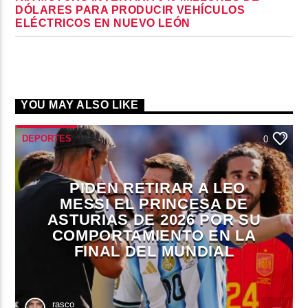
DÓLARES PARA PRODUCIR VEHÍCULOS
ELÉCTRICOS EN NUEVO LEÓN
YOU MAY ALSO LIKE
DEPORTES
0
PIDEN RETIRAR A LEO
MESSI EL PRINCESA DE
ASTURIAS DE 2026 POR SU
COMPORTAMIENTO EN LA
FINAL DEL MUNDIAL
rasco