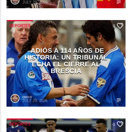
JULY 29, 2026
DEPORTES
0
ADIÓS A 114 AÑOS DE
HISTORIA: UN TRIBUNAL
ECHA EL CIERRE AL
BRESCIA
rasco
JULY 29, 2026
DEPORTES
0