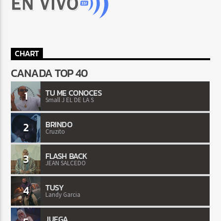
CHART
CANADA TOP 40
TU ME CONOCES
1
Small J EL DE LA S
BRINDO
2
Cruzito
FLASH BACK
3
JEAN SALCEDO
TUSY
4
Landy Garcia
JUEGA