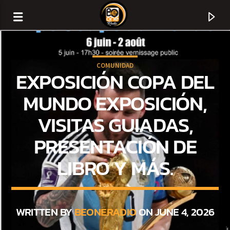
COMUNIDAD
EXPOSICIÓN COPA DEL
MUNDO EXPOSICIÓN,
VISITAS GUIADAS,
PRESENTACIÓN DE
LIBRO Y MÁS.
CURRENT TRACK
TITLE
WRITTEN BY
BEONERADIO
ON JUNE 4, 2026
ARTIST