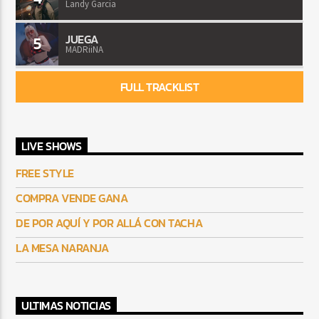
Landy Garcia
JUEGA
5
MADRiiNA
FULL TRACKLIST
LIVE SHOWS
FREE STYLE
COMPRA VENDE GANA
DE POR AQUÍ Y POR ALLÁ CON TACHA
LA MESA NARANJA
ULTIMAS NOTICIAS