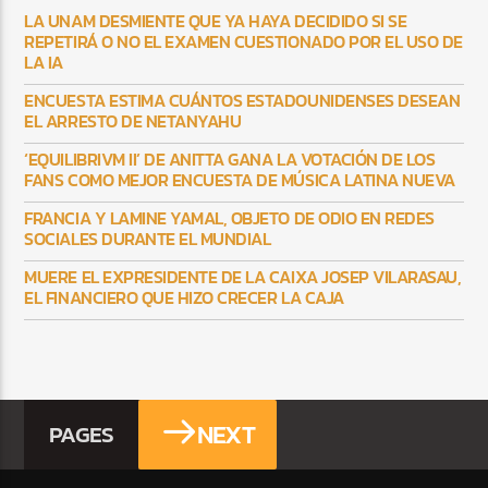
LA UNAM DESMIENTE QUE YA HAYA DECIDIDO SI SE
REPETIRÁ O NO EL EXAMEN CUESTIONADO POR EL USO DE
LA IA
ENCUESTA ESTIMA CUÁNTOS ESTADOUNIDENSES DESEAN
EL ARRESTO DE NETANYAHU
‘EQUILIBRIVM II’ DE ANITTA GANA LA VOTACIÓN DE LOS
FANS COMO MEJOR ENCUESTA DE MÚSICA LATINA NUEVA
FRANCIA Y LAMINE YAMAL, OBJETO DE ODIO EN REDES
SOCIALES DURANTE EL MUNDIAL
MUERE EL EXPRESIDENTE DE LA CAIXA JOSEP VILARASAU,
EL FINANCIERO QUE HIZO CRECER LA CAJA
NEXT
PAGES