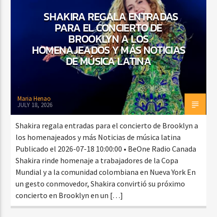
SHAKIRA REGALA ENTRADAS
PARA EL CONCIERTO DE
BROOKLYN A LOS
CURRENT SHOW
HOMENAJEADOS Y MÁS NOTICIAS
FIESTA DJ MIX
DE MÚSICA LATINA
9:00 PM
12:00 AM
Maria Henao
JULY 18, 2026
Beone Radio
Shakira regala entradas para el concierto de Brooklyn a
los homenajeados y más Noticias de música latina
Publicado el 2026-07-18 10:00:00 • BeOne Radio Canada
Shakira rinde homenaje a trabajadores de la Copa
Mundial y a la comunidad colombiana en Nueva York En
un gesto conmovedor, Shakira convirtió su próximo
concierto en Brooklyn en un […]