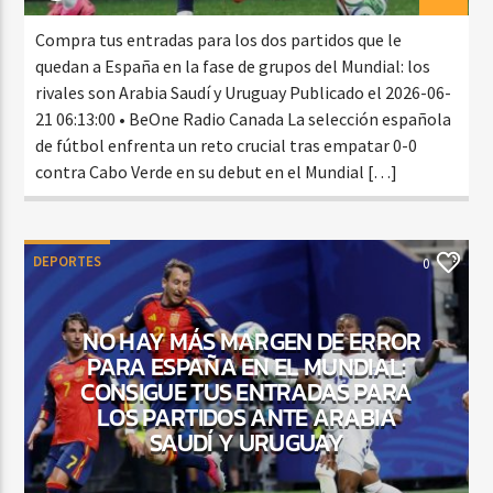
Compra tus entradas para los dos partidos que le
quedan a España en la fase de grupos del Mundial: los
rivales son Arabia Saudí y Uruguay Publicado el 2026-06-
21 06:13:00 • BeOne Radio Canada La selección española
de fútbol enfrenta un reto crucial tras empatar 0-0
contra Cabo Verde en su debut en el Mundial […]
DEPORTES
0
NO HAY MÁS MARGEN DE ERROR
PARA ESPAÑA EN EL MUNDIAL:
CONSIGUE TUS ENTRADAS PARA
LOS PARTIDOS ANTE ARABIA
SAUDÍ Y URUGUAY