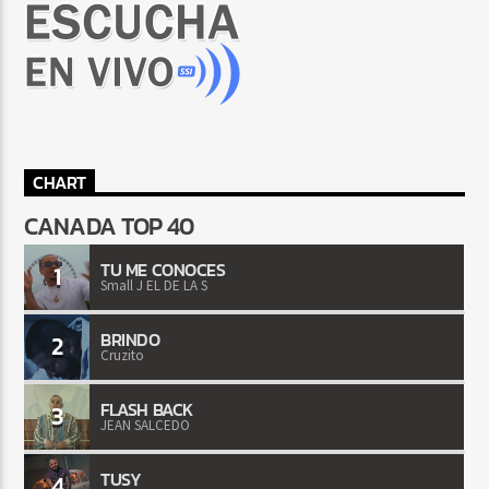
CHART
CANADA TOP 40
TU ME CONOCES
1
Small J EL DE LA S
BRINDO
2
Cruzito
FLASH BACK
3
JEAN SALCEDO
TUSY
4