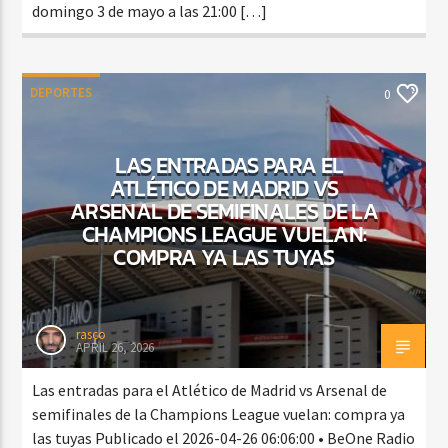
domingo 3 de mayo a las 21:00 […]
DEPORTES
0
LAS ENTRADAS PARA EL
ATLÉTICO DE MADRID VS
ARSENAL DE SEMIFINALES DE LA
CHAMPIONS LEAGUE VUELAN:
COMPRA YA LAS TUYAS
rasco
APRIL 26, 2026
Las entradas para el Atlético de Madrid vs Arsenal de
semifinales de la Champions League vuelan: compra ya
las tuyas Publicado el 2026-04-26 06:06:00 • BeOne Radio