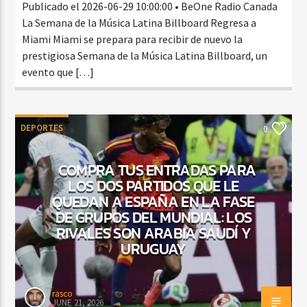
Publicado el 2026-06-29 10:00:00 • BeOne Radio Canada
La Semana de la Música Latina Billboard Regresa a
Miami Miami se prepara para recibir de nuevo la
prestigiosa Semana de la Música Latina Billboard, un
evento que […]
DEPORTES
0
COMPRA TUS ENTRADAS PARA
LOS DOS PARTIDOS QUE LE
QUEDAN A ESPAÑA EN LA FASE
DE GRUPOS DEL MUNDIAL: LOS
RIVALES SON ARABIA SAUDÍ Y
URUGUAY
rasco
JUNE 21, 2026