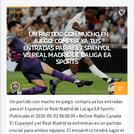
DEPORTES
0
UN PARTIDO CON MUCHO EN
JUEGO: COMPRA YA TUS
ENTRADAS PARA EL ESPANYOL
VS REAL MADRID DE LALIGA EA
SPORTS
rasco
MAY 2, 2026
Un partido con mucho en juego: compra ya tus entradas
para el Espanyol vs Real Madrid de LaLiga EA Sports
Publicado el 2026-05-02 06:06:00 • BeOne Radio Canada
El Espanyol y el Real Madrid se enfrentan en un partido
crucial para ambos equipos. El encuentro tendrá lugar el