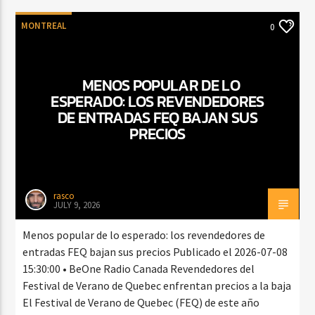
MONTREAL
0
MENOS POPULAR DE LO
ESPERADO: LOS REVENDEDORES
DE ENTRADAS FEQ BAJAN SUS
PRECIOS
rasco
JULY 9, 2026
Menos popular de lo esperado: los revendedores de
entradas FEQ bajan sus precios Publicado el 2026-07-08
15:30:00 • BeOne Radio Canada Revendedores del
Festival de Verano de Quebec enfrentan precios a la baja
El Festival de Verano de Quebec (FEQ) de este año